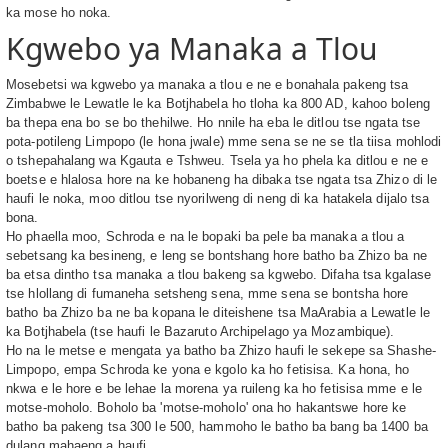
ka mose ho noka.
Kgwebo ya Manaka a Tlou
Mosebetsi wa kgwebo ya manaka a tlou e ne e bonahala pakeng tsa
Zimbabwe le Lewatle le ka Botjhabela ho tloha ka 800 AD, kahoo boleng
ba thepa ena bo se bo thehilwe. Ho nnile ha eba le ditlou tse ngata tse
pota-potileng Limpopo (le hona jwale) mme sena se ne se tla tiisa mohlodi
o tshepahalang wa Kgauta e Tshweu. Tsela ya ho phela ka ditlou e ne e
boetse e hlalosa hore na ke hobaneng ha dibaka tse ngata tsa Zhizo di le
haufi le noka, moo ditlou tse nyorilweng di neng di ka hatakela dijalo tsa
bona.
Ho phaella moo, Schroda e na le bopaki ba pele ba manaka a tlou a
sebetsang ka besineng, e leng se bontshang hore batho ba Zhizo ba ne
ba etsa dintho tsa manaka a tlou bakeng sa kgwebo. Difaha tsa kgalase
tse hlollang di fumaneha setsheng sena, mme sena se bontsha hore
batho ba Zhizo ba ne ba kopana le diteishene tsa MaArabia a Lewatle le
ka Botjhabela (tse haufi le Bazaruto Archipelago ya Mozambique).
Ho na le metse e mengata ya batho ba Zhizo haufi le sekepe sa Shashe-
Limpopo, empa Schroda ke yona e kgolo ka ho fetisisa. Ka hona, ho
nkwa e le hore e be lehae la morena ya ruileng ka ho fetisisa mme e le
motse-moholo. Boholo ba 'motse-moholo' ona ho hakantswe hore ke
batho ba pakeng tsa 300 le 500, hammoho le batho ba bang ba 1400 ba
dulang mahaeng a haufi.