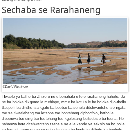
Sechaba se Rarahaneng
©David Fleminger
Tlwaelo ya batho ba Zhizo e ne e bonahala e le e rarahaneng haholo. Ba
ne ba boloka dikgomo le mehlape, mme ba kotula le ho boloka dijo-thollo.
Baepolli ba dintho tsa kgale ba boetse ba senola ditshwantsho tse ngata
tse sa tlwaelehang tsa letsopa tse bontshang diphoofolo, batho le
dibopuwa tse ding tse tsotehang tse kgelosang boitsebiso ba tsona. Ho
nahanwa hore ditshwantsho tsena e ne e le karolo ya sekolo sa ho bolla
sa basadi, mme se ne se sebedisetswa ho bontsha dithuto ka bophelo,