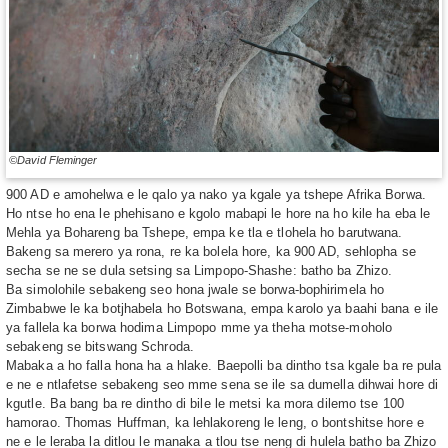
©David Fleminger
900 AD e amohelwa e le qalo ya nako ya kgale ya tshepe Afrika Borwa.
Ho ntse ho ena le phehisano e kgolo mabapi le hore na ho kile ha eba le
Mehla ya Bohareng ba Tshepe, empa ke tla e tlohela ho barutwana.
Bakeng sa merero ya rona, re ka bolela hore, ka 900 AD, sehlopha se
secha se ne se dula setsing sa Limpopo-Shashe: batho ba Zhizo.
Ba simolohile sebakeng seo hona jwale se borwa-bophirimela ho
Zimbabwe le ka botjhabela ho Botswana, empa karolo ya baahi bana e ile
ya fallela ka borwa hodima Limpopo mme ya theha motse-moholo
sebakeng se bitswang Schroda.
Mabaka a ho falla hona ha a hlake. Baepolli ba dintho tsa kgale ba re pula
e ne e ntlafetse sebakeng seo mme sena se ile sa dumella dihwai hore di
kgutle. Ba bang ba re dintho di bile le metsi ka mora dilemo tse 100
hamorao. Thomas Huffman, ka lehlakoreng le leng, o bontshitse hore e
ne e le leraba la ditlou le manaka a tlou tse neng di hulela batho ba Zhizo