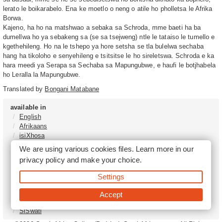
lerato le boikarabelo. Ena ke moetlo o neng o atile ho pholletsa le Afrika
Borwa.
Kajeno, ha ho na matshwao a sebaka sa Schroda, mme baeti ha ba
dumellwa ho ya sebakeng sa (se sa tsejweng) ntle le tataiso le tumello e
kgethehileng. Ho na le tshepo ya hore setsha se tla bulelwa sechaba
hang ha tikoloho e senyehileng e tsitsitse le ho sireletswa. Schroda e ka
hara meedi ya Serapa sa Sechaba sa Mapungubwe, e haufi le botjhabela
ho Leralla la Mapungubwe.
Translated by
Bongani Matabane
available in
English
Afrikaans
isiXhosa
isiZulu
We are using various cookies files. Learn more in our
Sesotho
privacy policy
and make your choice.
Tshivenḓa
Sepedi
Settings
isiNdebele
Xitsonga
Accept
Setswana
SiSwati