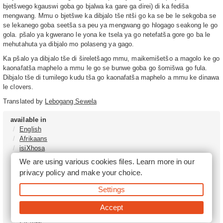
bjetšwego kgauswi goba go bjalwa ka gare ga direi) di ka fediša
mengwang. Mmu o bjetšwe ka dibjalo tše ntši go ka se be le sekgoba se
se lekanego goba seetša sa peu ya mengwang go hlogago seakong le go
gola. pšalo ya kgwerano le yona ke tsela ya go netefatša gore go ba le
mehutahuta ya dibjalo mo polaseng ya gago.
Ka pšalo ya dibjalo tše di šireletšago mmu, maikemišetšo a magolo ke go
kaonafatša maphelo a mmu le go se bunwe goba go šomišwa go fula.
Dibjalo tše di tumilego kudu tša go kaonafatša maphelo a mmu ke dinawa
le clovers.
Translated by
Lebogang Sewela
available in
English
Afrikaans
isiXhosa
isiZulu
We are using various cookies files. Learn more in our
Sesotho
privacy policy
and make your choice.
Tshivenḓa
Sepedi
Settings
isiNdebele
Xitsonga
Accept
Setswana