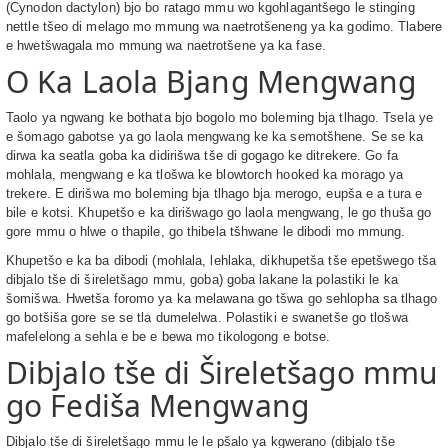
(Cynodon dactylon) bjo bo ratago mmu wo kgohlagantšego le stinging
nettle tšeo di melago mo mmung wa naetrotšeneng ya ka godimo. Tlabere
e hwetšwagala mo mmung wa naetrotšene ya ka fase.
O Ka Laola Bjang Mengwang
Taolo ya ngwang ke bothata bjo bogolo mo boleming bja tlhago. Tsela ye
e šomago gabotse ya go laola mengwang ke ka semotšhene. Se se ka
dirwa ka seatla goba ka didirišwa tše di gogago ke ditrekere. Go fa
mohlala, mengwang e ka tlošwa ke blowtorch hooked ka morago ya
trekere. E dirišwa mo boleming bja tlhago bja merogo, eupša e a tura e
bile e kotsi. Khupetšo e ka dirišwago go laola mengwang, le go thuša go
gore mmu o hlwe o thapile, go thibela tšhwane le dibodi mo mmung.
Khupetšo e ka ba dibodi (mohlala, lehlaka, dikhupetša tše epetšwego tša
dibjalo tše di šireletšago mmu, goba) goba lakane la polastiki le ka
šomišwa. Hwetša foromo ya ka melawana go tšwa go sehlopha sa tlhago
go botšiša gore se se tla dumelelwa. Polastiki e swanetše go tlošwa
mafelelong a sehla e be e bewa mo tikologong e botse.
Dibjalo tše di Šireletšago mmu
go Fediša Mengwang
Dibjalo tše di šireletšago mmu le le pšalo ya kgwerano (dibjalo tše