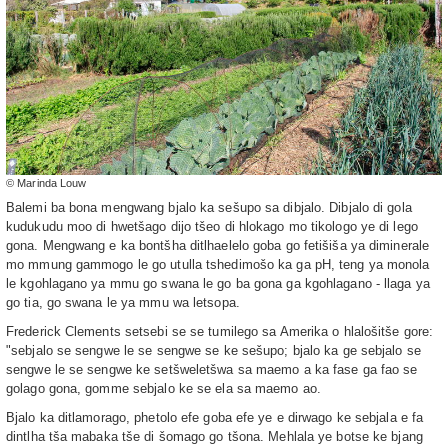
© Marinda Louw
Balemi ba bona mengwang bjalo ka sešupo sa dibjalo. Dibjalo di gola
kudukudu moo di hwetšago dijo tšeo di hlokago mo tikologo ye di lego
gona. Mengwang e ka bontšha ditlhaelelo goba go fetišiša ya diminerale
mo mmung gammogo le go utulla tshedimošo ka ga pH, teng ya monola
le kgohlagano ya mmu go swana le go ba gona ga kgohlagano - llaga ya
go tia, go swana le ya mmu wa letsopa.
Frederick Clements setsebi se se tumilego sa Amerika o hlalošitše gore:
"sebjalo se sengwe le se sengwe se ke sešupo; bjalo ka ge sebjalo se
sengwe le se sengwe ke setšweletšwa sa maemo a ka fase ga fao se
golago gona, gomme sebjalo ke se ela sa maemo ao.
Bjalo ka ditlamorago, phetolo efe goba efe ye e dirwago ke sebjala e fa
dintlha tša mabaka tše di šomago go tšona. Mehlala ye botse ke bjang