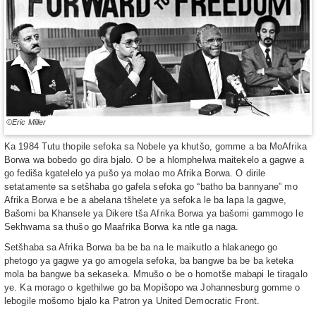
©Eric Miller
Ka 1984 Tutu thopile sefoka sa Nobele ya khutšo, gomme a ba MoAfrika
Borwa wa bobedo go dira bjalo. O be a hlomphelwa maitekelo a gagwe a
go fediša kgatelelo ya pušo ya molao mo Afrika Borwa. O dirile
setatamente sa setšhaba go gafela sefoka go “batho ba bannyane” mo
Afrika Borwa e be a abelana tšhelete ya sefoka le ba lapa la gagwe,
Bašomi ba Khansele ya Dikere tša Afrika Borwa ya bašomi gammogo le
Sekhwama sa thušo go Maafrika Borwa ka ntle ga naga.
Setšhaba sa Afrika Borwa ba be ba na le maikutlo a hlakanego go
phetogo ya gagwe ya go amogela sefoka, ba bangwe ba be ba keteka
mola ba bangwe ba sekaseka. Mmušo o be o homotše mabapi le tiragalo
ye. Ka morago o kgethilwe go ba Mopišopo wa Johannesburg gomme o
lebogile mošomo bjalo ka Patron ya United Democratic Front.