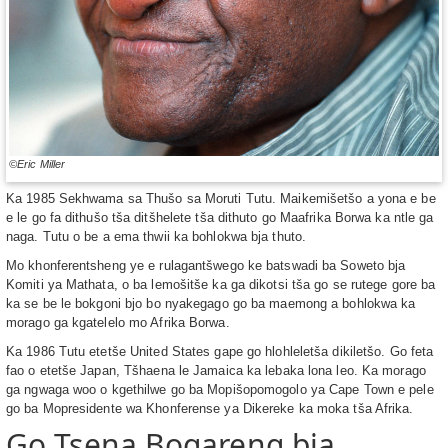
©Eric Miller
Ka 1985 Sekhwama sa Thušo sa Moruti Tutu. Maikemišetšo a yona e be
e le go fa dithušo tša ditšhelete tša dithuto go Maafrika Borwa ka ntle ga
naga. Tutu o be a ema thwii ka bohlokwa bja thuto.
Mo khonferentsheng ye e rulagantšwego ke batswadi ba Soweto bja
Komiti ya Mathata, o ba lemošitše ka ga dikotsi tša go se rutege gore ba
ka se be le bokgoni bjo bo nyakegago go ba maemong a bohlokwa ka
morago ga kgatelelo mo Afrika Borwa.
Ka 1986 Tutu etetše United States gape go hlohleletša dikiletšo. Go feta
fao o etetše Japan, Tšhaena le Jamaica ka lebaka lona leo. Ka morago
ga ngwaga woo o kgethilwe go ba Mopišopomogolo ya Cape Town e pele
go ba Mopresidente wa Khonferense ya Dikereke ka moka tša Afrika.
Go Tsena Bogareng bja