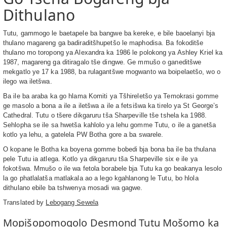
Dithulano
Tutu, gammogo le baetapele ba bangwe ba kereke, e bile baoelanyi bja
thulano magareng ga badiraditšhupetšo le maphodisa. Ba fokoditše
thulano mo toropong ya Alexandra ka 1986 le polokong ya Ashley Kriel ka
1987, magareng ga ditiragalo tše dingwe. Ge mmušo o ganeditšwe
mekgatlo ye 17 ka 1988, ba rulagantšwe mogwanto wa boipelaetšo, wo o
ilego wa iletšwa.
Ba ile ba araba ka go hlama Komiti ya Tšhireletšo ya Temokrasi gomme
ge masolo a bona a ile a iletšwa a ile a fetsišwa ka tirelo ya St George’s
Cathedral. Tutu o tšere dikgaruru tša Sharpeville tše tshela ka 1988.
Sehlopha se ile sa hwetša kahlolo ya lehu gomme Tutu, o ile a ganetša
kotlo ya lehu, a gatelela PW Botha gore a ba swarele.
O kopane le Botha ka boyena gomme bobedi bja bona ba ile ba thulana
pele Tutu ia atlega. Kotlo ya dikgaruru tša Sharpeville six e ile ya
fokotšwa. Mmušo o ile wa fetola borabele bja Tutu ka go beakanya lesolo
la go phatlalatša matlakala ao a lego kgahlanong le Tutu, bo hlola
dithulano ebile ba tshwenya mosadi wa gagwe.
Translated by
Lebogang Sewela
Mopišopomogolo Desmond Tutu Mošomo ka