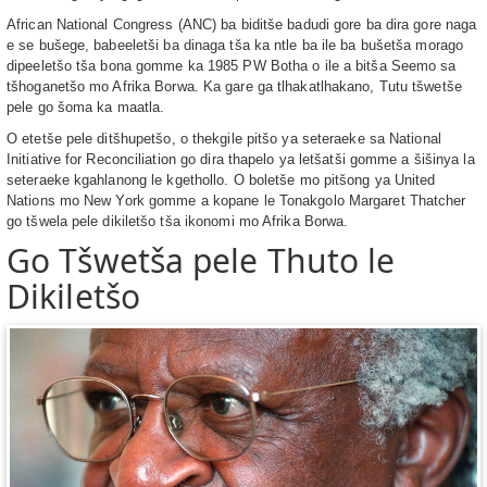
African National Congress (ANC) ba biditše badudi gore ba dira gore naga
e se bušege, babeeletši ba dinaga tša ka ntle ba ile ba bušetša morago
dipeeletšo tša bona gomme ka 1985 PW Botha o ile a bitša Seemo sa
tšhoganetšo mo Afrika Borwa. Ka gare ga tlhakatlhakano, Tutu tšwetše
pele go šoma ka maatla.
O etetše pele ditšhupetšo, o thekgile pitšo ya seteraeke sa National
Initiative for Reconciliation go dira thapelo ya letšatši gomme a šišinya la
seteraeke kgahlanong le kgethollo. O boletše mo pitšong ya United
Nations mo New York gomme a kopane le Tonakgolo Margaret Thatcher
go tšwela pele dikiletšo tša ikonomi mo Afrika Borwa.
Go Tšwetša pele Thuto le
Dikiletšo