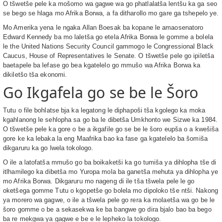
O tšwetše pele ka mošomo wa gagwe wa go phatlalatša lentšu ka ga seo
se bego se hlaga mo Afrika Borwa, a fa ditharollo mo gare ga tshepelo ye.
Mo Amerika yena le ngaka Allan Boesak ba kopane le amaosenatoro
Edward Kennedy ba mo laletša go etela Afrika Borwa le gomme a bolela
le the United Nations Security Council gammogo le Congressional Black
Caucus, House of Representatives le Senate. O tšwetše pele go ipiletša
baetapele ba lefase go bea kgatelelo go mmušo wa Afrika Borwa ka
dikiletšo tša ekonomi.
Go Ikgafela go se be le Šoro
Tutu o file bohlatse bja ka legatong le diphapoši tša kgolego ka moka
kgahlanong le sehlopha sa go ba le dibetša Umkhonto we Sizwe ka 1984.
O tšwetše pele ka gore o be a ikgafile go se be le šoro eupša o a kwešiša
gore ke ka lebaka la eng Maafrika bao ka fase ga kgatelelo ba šomiša
dikgaruru ka go lwela tokologo.
O ile a latofatša mmušo go ba boikaketši ka go tumiša ya dihlopha tše di
itlhamilego ka dibetša mo Yuropa mola ba ganetša mehuta ya dihlopha ye
mo Afrika Borwa. Dikgaruru mo nageng di ile tša tšwela pele le go
oketšega gomme Tutu o kgopetše go bolela mo dipoloko tše ntši. Nakong
ya morero wa gagwe, o ile a tšwela pele go rera ka molaetša wa go be le
šoro gomme o be a sekasekwa ke ba bangwe go dira bjalo bao ba bego
ba re mekgwa ya gagwe e be e le lepheko la tokologo.