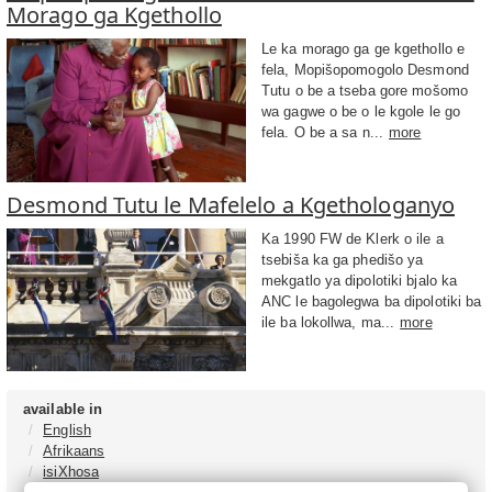
Morago ga Kgethollo
Le ka morago ga ge kgethollo e
fela, Mopišopomogolo Desmond
Tutu o be a tseba gore mošomo
wa gagwe o be o le kgole le go
fela. O be a sa n...
more
Desmond Tutu le Mafelelo a Kgethologanyo
Ka 1990 FW de Klerk o ile a
tsebiša ka ga phedišo ya
mekgatlo ya dipolotiki bjalo ka
ANC le bagolegwa ba dipolotiki ba
ile ba lokollwa, ma...
more
available in
English
Afrikaans
isiXhosa