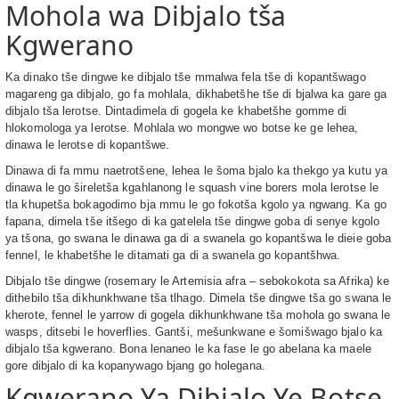
Mohola wa Dibjalo tša
Kgwerano
Ka dinako tše dingwe ke dibjalo tše mmalwa fela tše di kopantšwago
magareng ga dibjalo, go fa mohlala, dikhabetšhe tše di bjalwa ka gare ga
dibjalo tša lerotse. Dintadimela di gogela ke khabetšhe gomme di
hlokomologa ya lerotse. Mohlala wo mongwe wo botse ke ge lehea,
dinawa le lerotse di kopantšwe.
Dinawa di fa mmu naetrotšene, lehea le šoma bjalo ka thekgo ya kutu ya
dinawa le go šireletša kgahlanong le squash vine borers mola lerotse le
tla khupetša bokagodimo bja mmu le go fokotša kgolo ya ngwang. Ka go
fapana, dimela tše itšego di ka gatelela tše dingwe goba di senye kgolo
ya tšona, go swana le dinawa ga di a swanela go kopantšwa le dieie goba
fennel, le khabetšhe le ditamati ga di a swanela go kopantšhwa.
Dibjalo tše dingwe (rosemary le Artemisia afra – sebokokota sa Afrika) ke
dithebilo tša dikhunkhwane tša tlhago. Dimela tše dingwe tša go swana le
kherote, fennel le yarrow di gogela dikhunkhwane tša mohola go swana le
wasps, ditsebi le hoverflies. Gantši, mešunkwane e šomišwago bjalo ka
dibjalo tša kgwerano. Bona lenaneo le ka fase le go abelana ka maele
gore dibjalo di ka kopanywago bjang go holegana.
Kgwerano Ya Dibjalo Ye Botse