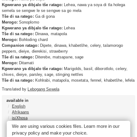
Kgwerano ya dibjalo tše ratago:
Lehea, nawa ya soya di tla holega
semela se sengwe le se sengwe sa go mela
Tše di sa ratego:
Ga di gona
Merogo:
Sonoplomo
Kgwerano ya dibjalo tše ratago:
Lehea
Tše di sa ratego:
Dinawa, matapola
Merogo:
Bohloding chard
Companion ratago:
Dipete, dinawa, khabetšhe, celery, talamorogo
peppers, dieiye, dierekisi, strawberry
Tše di sa ratego:
Diterebe, matsapane, sage
Merogo:
Ditamati
Kgwerano ya dibjalo tše ratago:
Marigolds, basil, diborotlolo, celery,
chives, dieiye, parsley, sage, stinging nettles
Tše di sa ratego:
Kohlrabi, matapola, mosetata, fennel, khabetšhe, lefela
Translated by
Lebogang Sewela
available in
English
Afrikaans
isiXhosa
isiZulu
We are using various cookies files. Learn more in our
Sesotho
privacy policy
and make your choice.
Tshivenḓa