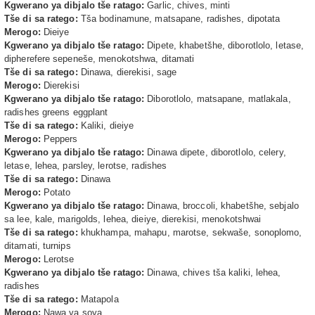
Kgwerano ya dibjalo tše ratago:
Garlic, chives, minti
Tše di sa ratego:
Tša bodinamune, matsapane, radishes, dipotata
Merogo:
Dieiye
Kgwerano ya dibjalo tše ratago:
Dipete, khabetšhe, diborotlolo, letase,
dipherefere sepeneše, menokotshwa, ditamati
Tše di sa ratego:
Dinawa, dierekisi, sage
Merogo:
Dierekisi
Kgwerano ya dibjalo tše ratago:
Diborotlolo, matsapane, matlakala,
radishes greens eggplant
Tše di sa ratego:
Kaliki, dieiye
Merogo:
Peppers
Kgwerano ya dibjalo tše ratago:
Dinawa dipete, diborotlolo, celery,
letase, lehea, parsley, lerotse, radishes
Tše di sa ratego:
Dinawa
Merogo:
Potato
Kgwerano ya dibjalo tše ratago:
Dinawa, broccoli, khabetšhe, sebjalo
sa lee, kale, marigolds, lehea, dieiye, dierekisi, menokotshwai
Tše di sa ratego:
khukhampa, mahapu, marotse, sekwaše, sonoplomo,
ditamati, turnips
Merogo:
Lerotse
Kgwerano ya dibjalo tše ratago:
Dinawa, chives tša kaliki, lehea,
radishes
Tše di sa ratego:
Matapola
Merogo:
Nawa ya soya