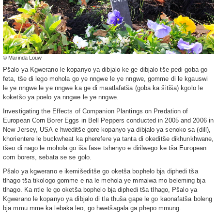
© Marinda Louw
Pšalo ya Kgwerano le kopanyo ya dibjalo ke ge dibjalo tše pedi goba go
feta, tše di lego mohola go ye nngwe le ye nngwe, gomme di le kgauswi
le ye nngwe le ye nngwe ka ge di maatlafatša (goba ka šitiša) kgolo le
koketšo ya poelo ya nngwe le ye nngwe.
Investigating the Effects of Companion Plantings on Predation of
European Corn Borer Eggs in Bell Peppers conducted in 2005 and 2006 in
New Jersey, USA e hweditše gore kopanyo ya dibjalo ya senoko sa (dill),
khorientere le buckwheat ka pherefere ya tanta di okeditše dikhunkhwane,
tšeo di nago le mohola go iša fase tshenyo e dirilwego ke tša European
corn borers, sebata se se golo.
Pšalo ya kgwerano e ikemišeditše go oketša bophelo bja diphedi tša
tlhago tša tikologo gomme e na le mehola ye mmalwa mo beleming bja
tlhago. Ka ntle le go oketša bophelo bja diphedi tša tlhago, Pšalo ya
Kgwerano le kopanyo ya dibjalo di tla thuša gape le go kaonafatša boleng
bja mmu mme ka lebaka leo, go hwetšagala ga phepo mmung.