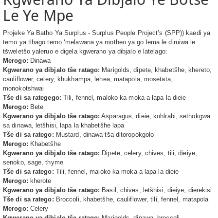
Le Ye Mpe
Projeke Ya Batho Ya Surplus - Surplus People Project’s (SPP)) kaedi ya
temo ya tlhago temo ‘melawana ya motheo ya go lema le diruiwa le
tšweletšo yaleruo e digela kgwerano ya dibjalo e latelago:
Merogo:
Dinawa
Kgwerano ya dibjalo tše ratago:
Marigolds, dipete, khabetšhe, khereto,
cauliflower, celery, khukhampa, lehea, matapola, mosetata,
monokotshwai
Tše di sa rategego:
Tili, fennel, maloko ka moka a lapa la dieie
Merogo:
Bete
Kgwerano ya dibjalo tše ratago:
Asparagus, dieie, kohlrabi, sethokgwa
sa dinawa, letšhisi, lapa la khabetšhe lapa
Tše di sa ratego:
Mustard, dinawa tša ditoropokgolo
Merogo:
Khabetšhe
Kgwerano ya dibjalo tše ratago:
Dipete, celery, chives, tili, dieiye,
senoko, sage, thyme
Tše di sa ratego:
Tili, fennel, maloko ka moka a lapa la dieie
Merogo:
kherote
Kgwerano ya dibjalo tše ratago:
Basil, chives, letšhisi, dieiye, dierekisi
Tše di sa ratego:
Broccoli, khabetšhe, cauliflower, tili, fennel, matapola
Merogo:
Celery
Kgwerano ya dibjalo tše ratago:
Marigolds, dinawa, broccoli,