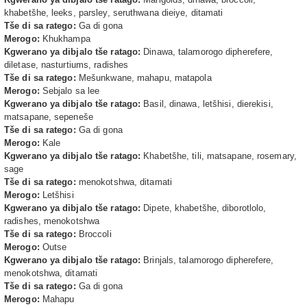
khabetšhe, leeks, parsley, seruthwana dieiye, ditamati
Tše di sa ratego:
Ga di gona
Merogo:
Khukhampa
Kgwerano ya dibjalo tše ratago:
Dinawa, talamorogo dipherefere,
diletase, nasturtiums, radishes
Tše di sa ratego:
Mešunkwane, mahapu, matapola
Merogo:
Sebjalo sa lee
Kgwerano ya dibjalo tše ratago:
Basil, dinawa, letšhisi, dierekisi,
matsapane, sepeneše
Tše di sa ratego:
Ga di gona
Merogo:
Kale
Kgwerano ya dibjalo tše ratago:
Khabetšhe, tili, matsapane, rosemary,
sage
Tše di sa ratego:
menokotshwa, ditamati
Merogo:
Letšhisi
Kgwerano ya dibjalo tše ratago:
Dipete, khabetšhe, diborotlolo,
radishes, menokotshwa
Tše di sa ratego:
Broccoli
Merogo:
Outse
Kgwerano ya dibjalo tše ratago:
Brinjals, talamorogo dipherefere,
menokotshwa, ditamati
Tše di sa ratego:
Ga di gona
Merogo:
Mahapu