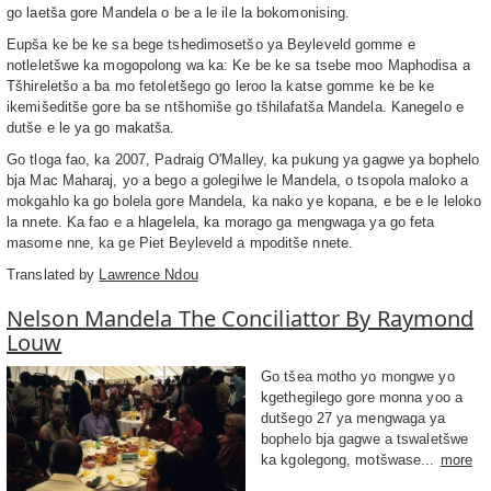
go laetša gore Mandela o be a le ile la bokomonising.
Eupša ke be ke sa bege tshedimosetšo ya Beyleveld gomme e
notleletšwe ka mogopolong wa ka: Ke be ke sa tsebe moo Maphodisa a
Tšhireletšo a ba mo fetoletšego go leroo la katse gomme ke be ke
ikemišeditše gore ba se ntšhomiše go tšhilafatša Mandela. Kanegelo e
dutše e le ya go makatša.
Go tloga fao, ka 2007, Padraig O'Malley, ka pukung ya gagwe ya bophelo
bja Mac Maharaj, yo a bego a golegilwe le Mandela, o tsopola maloko a
mokgahlo ka go bolela gore Mandela, ka nako ye kopana, e be e le leloko
la nnete. Ka fao e a hlagelela, ka morago ga mengwaga ya go feta
masome nne, ka ge Piet Beyleveld a mpoditše nnete.
Translated by
Lawrence Ndou
Nelson Mandela The Conciliattor By Raymond
Louw
Go tšea motho yo mongwe yo
kgethegilego gore monna yoo a
dutšego 27 ya mengwaga ya
bophelo bja gagwe a tswaletšwe
ka kgolegong, motšwase...
more