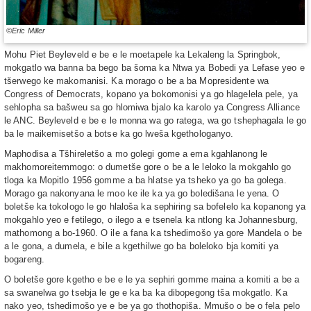
©Eric Miller
Mohu Piet Beyleveld e be e le moetapele ka Lekaleng la Springbok,
mokgatlo wa banna ba bego ba šoma ka Ntwa ya Bobedi ya Lefase yeo e
tšerwego ke makomanisi. Ka morago o be a ba Mopresidente wa
Congress of Democrats, kopano ya bokomonisi ya go hlagelela pele, ya
sehlopha sa bašweu sa go hlomiwa bjalo ka karolo ya Congress Alliance
le ANC. Beyleveld e be e le monna wa go ratega, wa go tshephagala le go
ba le maikemisetšo a botse ka go lweša kgethologanyo.
Maphodisa a Tšhireletšo a mo golegi gome a ema kgahlanong le
makhomoreitemmogo: o dumetše gore o be a le leloko la mokgahlo go
tloga ka Mopitlo 1956 gomme a ba hlatse ya tsheko ya go ba golega.
Morago ga nakonyana le moo ke ile ka ya go boledišana le yena. O
boletše ka tokologo le go hlaloša ka sephiring sa bofelelo ka kopanong ya
mokgahlo yeo e fetilego, o ilego a e tsenela ka ntlong ka Johannesburg,
mathomong a bo-1960. O ile a fana ka tshedimošo ya gore Mandela o be
a le gona, a dumela, e bile a kgethilwe go ba boleloko bja komiti ya
bogareng.
O boletše gore kgetho e be e le ya sephiri gomme maina a komiti a be a
sa swanelwa go tsebja le ge e ka ba ka dibopegong tša mokgatlo. Ka
nako yeo, tshedimošo ye e be ya go thothopiša. Mmušo o be o fela pelo