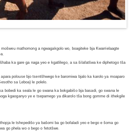
a mošweu mathomong a ngwagakgolo wo, boagiteke bja Kwarrielaagte
ba.
šhaba ka gare ga naga yeo e kgatlilego, a sa šilafatšwa ke diphetogo tša
 apara polouse bjo tsentšhwego ke baromiwa bjalo ka karolo ya moaparo
esotho sa Leboa) le polelo.
ka bobedi ka seala le go swana ka bokgabišo bja basadi, go swana le
emoga kgaoganyo ye e tsepamego ya dikarolo tša bong gomme di ithekgile
hopja le tshepedišo ya bašomi ba go bofaladi yeo e bego e šoma go
wa go phela wo o bego o fetotšwe.