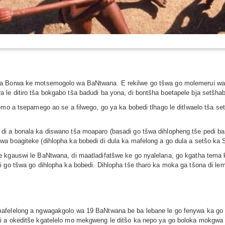
ika Borwa ke motsemogolo wa BaNtwana. E rekilwe go tšwa go molemerui w
le ditiro tša bokgabo tša badudi ba yona, di bontšha boetapele bja setšha
emo a tsepamego ao se a filwego, go ya ka bobedi tlhago le ditlwaelo tša set
di a bonala ka diswano tša moaparo (basadi go tšwa dihlopheng tše pedi ba
a boagiteke (dihlopha ka bobedi di dula ka mafelong a go dula a setšo ka S
 kgauswi le BaNtwana, di maatladifatšwe ke go nyalelana, go kgatha tema 
i go tšwa go dihlopha ka bobedi. Dihlopha tše tharo ka moka ga tšona di l
afelelong a ngwagakgolo wa 19 BaNtwana be ba lebane le go fenywa ka go t
i a okeditše kgatelelo mo mekgweng le ditšo ka nepo ya go boloka mokgwa 