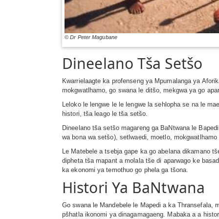
© Dr Peter Magubane
Dineelano Tša Setšo
Kwarrielaagte ka profenseng ya Mpumalanga ya Afor
mokgwatlhamo, go swana le ditšo, mekgwa ya go apara 
Leloko le lengwe le le lengwe la sehlopha se na le ma
histori, tša leago le tša setšo.
Dineelano tša setšo magareng ga BaNtwana le Bapedi 
wa bona wa setšo), setlwaedi, moetlo, mokgwatlhamo w
Le Matebele a tsebja gape ka go abelana dikamano tše
dipheta tša mapant a molala tše di aparwago ke basad
ka ekonomi ya temothuo go phela ga tšona.
Histori Ya BaNtwana
Go swana le Mandebele le Mapedi a ka Thransefala, m
pšhatla ikonomi ya dinagamagaeng. Mabaka a a histor