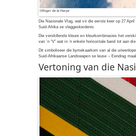
©Roger de la Harpe
Die Nasionale Vlag, wat vir die eerste keer op 27 April
Suid-Afrika se vlaggeskiedenis.
Die verskillende kleure en kleurkombinasies het versk
van ’n “V” wat in ’n enkele horisontale band tot aan di
Dit simboliseer die bymekaarkom van al die uiteenlo
Suid-Afrikaanse Landswapen se leuse – Eendrag maa
Vertoning van die Nas