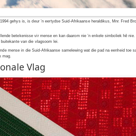
 1994 gehys is, is deur ’n eertydse Suid-Afrikaanse heraldikus, Mnr. Fred Bro
illende betekenisse vir mense en kan daarom nie ’n enkele simboliek hê nie.
e buitekante van die vlagsoom lei.
pende mense in die Suid-Afrikaanse samelewing wat die pad na eenheid toe
k mag.
ionale Vlag