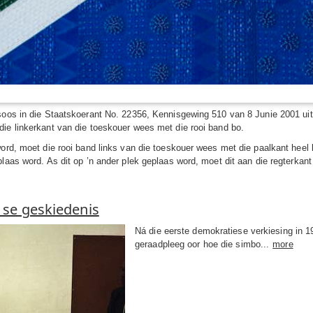
soos in die Staatskoerant No. 22356, Kennisgewing 510 van 8 Junie 2001 uit
ie linkerkant van die toeskouer wees met die rooi band bo.
ord, moet die rooi band links van die toeskouer wees met die paalkant heel 
laas word. As dit op ’n ander plek geplaas word, moet dit aan die regterkan
 se geskiedenis
Ná die eerste demokratiese verkiesing in 
geraadpleeg oor hoe die simbo...
more