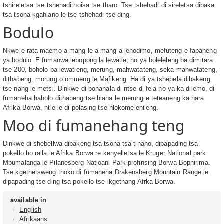
tshireletsa tse tshehadi hoisa tse tharo. Tse tshehadi di sireletsa dibaka
tsa tsona kgahlano le tse tshehadi tse ding.
Bodulo
Nkwe e rata maemo a mang le a mang a lehodimo, mefuteng e fapaneng
ya bodulo. E fumanwa lebopong la lewatle, ho ya boleleleng ba dimitara
tse 200, boholo ba lewatleng, merung, mahwatateng, seka mahwatateng,
dithabeng, morung o ommeng le Mafikeng. Ha di ya tshepela dibakeng
tse nang le metsi. Dinkwe di bonahala di ntse di fela ho ya ka dilemo, di
fumaneha haholo dithabeng tse hlaha le merung e teteaneng ka hara
Afrika Borwa, ntle le di polasing tse hlokomelehileng.
Moo di fumanehang teng
Dinkwe di shebellwa dibakeng tsa tsona tsa tlhaho, dipapading tsa
pokello ho ralla le Afrika Borwa re kenyelletsa le Kruger National park
Mpumalanga le Pilanesberg Natioanl Park profinsing Borwa Bophirima.
Tse kgethetsweng thoko di fumaneha Drakensberg Mountain Range le
dipapading tse ding tsa pokello tse ikgethang Afrka Borwa.
available in
English
Afrikaans