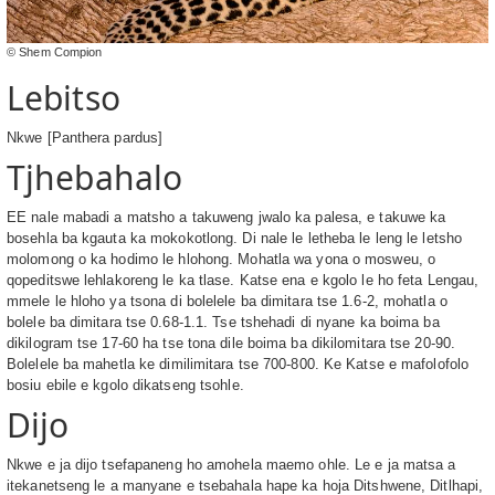
© Shem Compion
Lebitso
Nkwe [Panthera pardus]
Tjhebahalo
EE nale mabadi a matsho a takuweng jwalo ka palesa, e takuwe ka
bosehla ba kgauta ka mokokotlong. Di nale le letheba le leng le letsho
molomong o ka hodimo le hlohong. Mohatla wa yona o mosweu, o
qopeditswe lehlakoreng le ka tlase. Katse ena e kgolo le ho feta Lengau,
mmele le hloho ya tsona di bolelele ba dimitara tse 1.6-2, mohatla o
bolele ba dimitara tse 0.68-1.1. Tse tshehadi di nyane ka boima ba
dikilogram tse 17-60 ha tse tona dile boima ba dikilomitara tse 20-90.
Bolelele ba mahetla ke dimilimitara tse 700-800. Ke Katse e mafolofolo
bosiu ebile e kgolo dikatseng tsohle.
Dijo
Nkwe e ja dijo tsefapaneng ho amohela maemo ohle. Le e ja matsa a
itekanetseng le a manyane e tsebahala hape ka hoja Ditshwene, Ditlhapi,