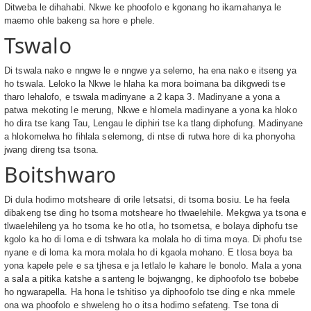
Ditweba le dihahabi. Nkwe ke phoofolo e kgonang ho ikamahanya le
maemo ohle bakeng sa hore e phele.
Tswalo
Di tswala nako e nngwe le e nngwe ya selemo, ha ena nako e itseng ya
ho tswala. Leloko la Nkwe le hlaha ka mora boimana ba dikgwedi tse
tharo lehalofo, e tswala madinyane a 2 kapa 3. Madinyane a yona a
patwa mekoting le merung, Nkwe e hlomela madinyane a yona ka hloko
ho dira tse kang Tau, Lengau le diphiri tse ka tlang diphofung. Madinyane
a hlokomelwa ho fihlala selemong, di ntse di rutwa hore di ka phonyoha
jwang direng tsa tsona.
Boitshwaro
Di dula hodimo motsheare di orile letsatsi, di tsoma bosiu. Le ha feela
dibakeng tse ding ho tsoma motsheare ho tlwaelehile. Mekgwa ya tsona e
tlwaelehileng ya ho tsoma ke ho otla, ho tsometsa, e bolaya diphofu tse
kgolo ka ho di loma e di tshwara ka molala ho di tima moya. Di phofu tse
nyane e di loma ka mora molala ho di kgaola mohano. E tlosa boya ba
yona kapele pele e sa tjhesa e ja letlalo le kahare le bonolo. Mala a yona
a sala a pitika katshe a santeng le bojwangng, ke diphoofolo tse bobebe
ho ngwarapella. Ha hona le tshitiso ya diphoofolo tse ding e nka mmele
ona wa phoofolo e shweleng ho o itsa hodimo sefateng. Tse tona di