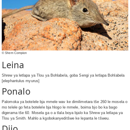
© Shem Compion
Leina
Shrew ya letlapa ya Tlou ya Bohlabela, goba Sengi ya letlapa Bohlabela
[elephantulus myurus]
Ponalo
Palomoka ya botelele bja mmele wav ke dimilimetara tše 260 le mosela o
mo telele go feta botelele bja hlogo le mmele, boima bjo bo ka bago
digerama tše 60. Mosela ga o a tlala boya bjalo ka Shrew ya letlapa ya
Tlou ya Smith. Mahlo a kgobokanyeditšwe ke lepanta le tšweu.
Dijo