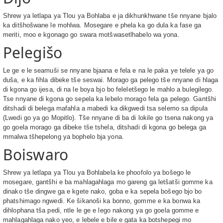
Shrew ya letlapa ya Tlou ya Bohlaba e ja dikhunkhwane tše nnyane bjalo
ka ditšhošwane le mohlwa. Mosegare e phela ka go dula ka fase ga
meriti, moo e kgonago go swara motšwasetlhabelo wa yona.
Pelegišo
Le ge e le seamuši se nnyane bjaana e fela e na le paka ye telele ya go
duša, e ka fihla dibeke tše seswai. Morago ga pelego tše nnyane di hlaga
di kgona go ijesa, di na le boya bjo bo feleletšego le mahlo a bulegilego.
Tse nnyane di kgona go sepela ka lebelo morago fela ga pelego. Gantšhi
ditshadi di belega mafahla a mabedi ka dikgwedi tsa selemo sa dipula
(Lwedi go ya go Mopitlo). Tše nnyane di ba di lokile go tsena nakong ya
go goela morago ga dibeke tše tshela, ditshadi di kgona go belega ga
mmalwa tšhepelong ya bophelo bja yona.
Boiswaro
Shrew ya letlapa ya Tlou ya Bohlabela ke phoofolo ya bošego le
mosegare, gantšhi e ba mahlagahlaga mo gareng ga letšatši gomme ka
dinako tše dingwe ga e kgete nako, goba e ka sepela bošego bjo bo
phatshimago ngwedi. Ke šikanoši ka bonno, gomme e ka bonwa ka
dihlophana tša pedi, ntle le ge e lego nakong ya go goela gomme e
mahlagahlaga nako yeo, e lebele e bile e gata ka botshepegi mo