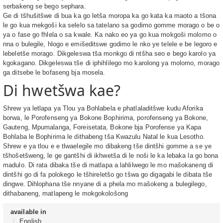
serbakeng se bego sephara.
Ge di tšhušitšwe di bua ka go letša moropa ka go kata ka maoto a tšona
le go kua mekgoši ka selelo sa tatelano sa godimo gomme morago o be o
ya o fase go fhlela o sa kwale. Ka nako eo ya go kua mokgoši molomo o
nna o bulegile, hlogo e emišeditswe godimo le nko ye telele e be legoro e
lebeletše morago. Dikgeleswa tša monkgo di ntšha seo e bego karolo ya
kgokagano. Dikgeleswa tše di iphihlilego mo karolong ya molomo, morago
ga ditsebe le bofaseng bja mosela.
Di hwetšwa kae?
Shrew ya letlapa ya Tlou ya Bohlabela e phatlaladitšwe kudu Aforika
borwa, le Porofenseng ya Bokone Bophirima, porofenseng ya Bokone,
Gauteng, Mpumalanga, Foreisetata, Bokone bja Porofense ya Kapa
Bohlaba le Bophirima le dithabeng tša Kwazulu Natal le kua Lesotho.
Shrew e ya tlou e e tlwaelegile mo dibakeng tše dintšhi gomme a se ye
tšhošetšweng, le ge gantšhi di ikhwetša di le noši le ka lebaka la go bona
madulo. Di rata dibaka tše di matlapa a lahlilwego le mo mašokaneng di
dintšhi go di fa polokego le tšhireletšo go tšwa go digagabi le dibata tše
dingwe. Dihlophana tše nnyane di a phela mo mašokeng a bulegilego,
dithabaneng, matlapeng le mokgokološong
available in
English