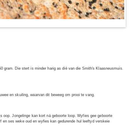
0 gram. Die stert is minder harig as dié van die Smith's Klaasneusmuis.
uwee en skuiling, waarvan dit beweeg om prooi te vang.
oë is oop. Jongelinge kan kort ná geboorte loop. Wyfies gee geboorte
f en ses weke oud en wyfies kan gedurende hul leeftyd verskeie