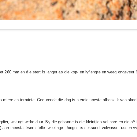
 260 mm en die stert is langer as die kop- en lyflengte en weeg ongeveer 6
 miere en termiete. Gedurende die dag is hierdie spesie afhanklik van skad
oogdier, wat agt weke duur. By die geboorte is die kleintjies vol hare en die 
aan meestal twee stelle tweelinge. Jonges is seksueel volwasse tussen vy