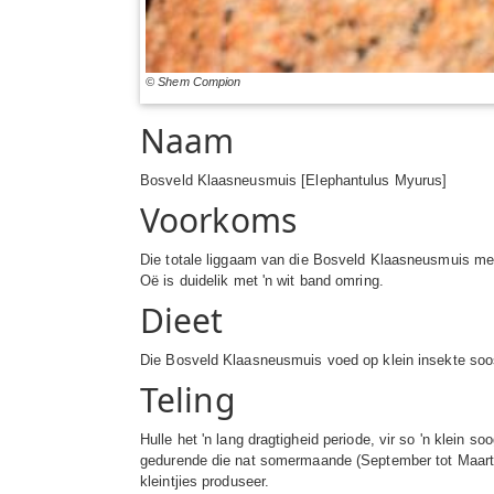
© Shem Compion
Naam
Bosveld Klaasneusmuis [Elephantulus Myurus]
Voorkoms
Die totale liggaam van die Bosveld Klaasneusmuis meet
Oë is duidelik met 'n wit band omring.
Dieet
Die Bosveld Klaasneusmuis voed op klein insekte soos
Teling
Hulle het 'n lang dragtigheid periode, vir so 'n klein s
gedurende die nat somermaande (September tot Maart) 
kleintjies produseer.