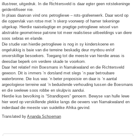
illustreer, uitgedruk. In die Richtersveld is daar egter geen rotstekeninge
geïdentifiseer nie.
In plaas daarvan vind ons petrogliewe – rots-grafeerwerk. Daar word op
die oppervlak van rotse met ’n skerp voorwerp of hamer tekeninge
uitgekap. Hierdie raaiselagtige en pragtige petrogliewe wissel van
abstrakte geometriese patrone tot meer realistiese uitbeeldings van diere
soos sebras en elande.
Die studie van hierdie petrogliewe is nog in sy kinderskoene en
ongelukkig is baie van die terreine beskadig deur mynbou en/of
onverskillige besoekers. Toegang tot die meeste van hierdie areas is
deesdae beperk om verdere skade te voorkom.
Daar het relatief min Boesmans in Namakwaland en die Richtersveld
gewoon. Dit is immers ’n dorsland met slegs ’n paar betroubare
waterbronne. Die kus was ’n beter proposisie en daar is ’n aantal
argeologiese terreine wat ’n beduidende verhouding tussen die Boesmans
en die seelewe soos robbe en skulpvis aandui.
Hierdie kus bevolking is “Strandlopers” genoem. Bewyse van hulle lewe
hier word op verskillende plekke langs die oewers van Namakwaland en
inderdaad die meeste van suidelike Afrika gevind.
Translated by
Ananda Schoeman