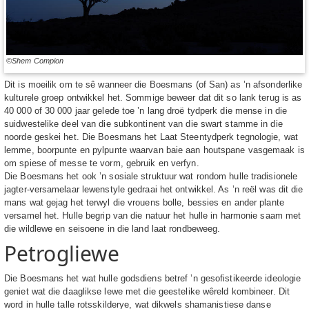
©Shem Compion
Dit is moeilik om te sê wanneer die Boesmans (of San) as ’n afsonderlike
kulturele groep ontwikkel het. Sommige beweer dat dit so lank terug is as
40 000 of 30 000 jaar gelede toe ’n lang droë tydperk die mense in die
suidwestelike deel van die subkontinent van die swart stamme in die
noorde geskei het. Die Boesmans het Laat Steentydperk tegnologie, wat
lemme, boorpunte en pylpunte waarvan baie aan houtspane vasgemaak is
om spiese of messe te vorm, gebruik en verfyn.
Die Boesmans het ook ’n sosiale struktuur wat rondom hulle tradisionele
jagter-versamelaar lewenstyle gedraai het ontwikkel. As ’n reël was dit die
mans wat gejag het terwyl die vrouens bolle, bessies en ander plante
versamel het. Hulle begrip van die natuur het hulle in harmonie saam met
die wildlewe en seisoene in die land laat rondbeweeg.
Petrogliewe
Die Boesmans het wat hulle godsdiens betref ’n gesofistikeerde ideologie
geniet wat die daaglikse lewe met die geestelike wêreld kombineer. Dit
word in hulle talle rotsskilderye, wat dikwels shamanistiese danse