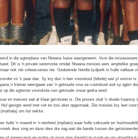
ord in die agterplase van Ntwana huise waargeneem. Voor die inisiasieserem
tueel. Dit is 'n private seremonie omdat Ntwana meisies eers amptelike groep
e maar ook nie volwassenes nie. Gedurende hierdie tydperk is hulle vatbaar v
nder vir 'n paar dae. Sy kry dan 'n leer voorskoot (lebole) wat yl versier i
tepana,'n kleiner weergawe van 'n getroude vrou se voorskoot wat sy agter dr
at op die agterste voorskote van getroude vroue gedra word.
e en meisies wat al klaar geïnisieer is. Die proses sluit 'n rituele haarsny i
Hul gesigte word met vet en rooi oker opgemaak. Die meisies kry leer voorsko
e (mathala) om hul nekke.
er hulle 'n maand in 'n eenheid (mphato) waar hulle seksuele en huishoudel
enmerk deur sing en dans deur die nag wat die bande tussen die geïnisieerde
 of popenyane) en matte uit rivier gras (legolo) te maak en om plaaslike kal