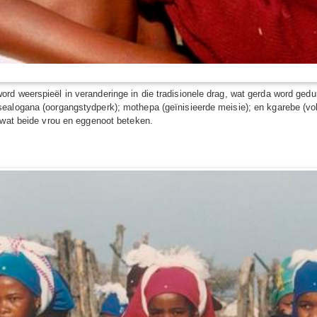
d weerspieël in veranderinge in die tradisionele drag, wat gerda word gedur
alogana (oorgangstydperk); mothepa (geïnisieerde meisie); en kgarebe (volw
 wat beide vrou en eggenoot beteken.