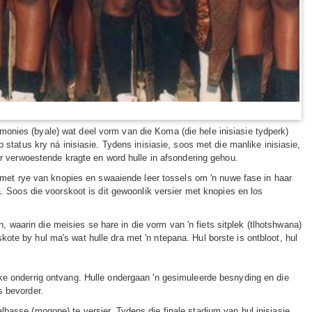
onies (byale) wat deel vorm van die Koma (die hele inisiasie tydperk)
 status kry ná inisiasie. Tydens inisiasie, soos met die manlike inisiasie,
ir verwoestende kragte en word hulle in afsondering gehou.
s met rye van knopies en swaaiende leer tossels om 'n nuwe fase in haar
a. Soos die voorskoot is dit gewoonlik versier met knopies en los
n, waarin die meisies se hare in die vorm van 'n fiets sitplek (tlhotshwana)
te by hul ma's wat hulle dra met 'n ntepana. Hul borste is ontbloot, hul
ike onderrig ontvang. Hulle ondergaan 'n gesimuleerde besnyding en die
s bevorder.
basse (mogope) te versier. Tydens die finale stadium van hul inisiasie