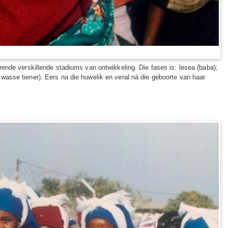
ende verskillende stadiums van ontwikkeling. Die fases is: lesea (baba);
asse tiener). Eers na die huwelik en veral ná die geboorte van haar