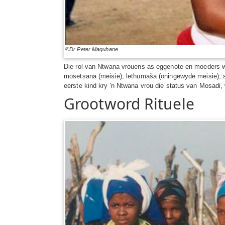
©Dr Peter Magubane
Die rol van Ntwana vrouens as eggenote en moeders wor
mosetsana (meisie); lethumaša (oningewyde meisie); se
eerste kind kry 'n Ntwana vrou die status van Mosadi,
Grootword Rituele