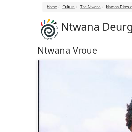
Home
Culture
The Ntwana
Ntwana Rites 
Ntwana Deurg
Ntwana Vroue