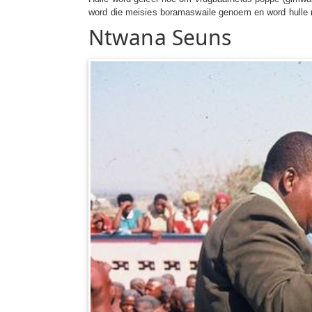
word die meisies boramaswaile genoem en word hulle me
Ntwana Seuns