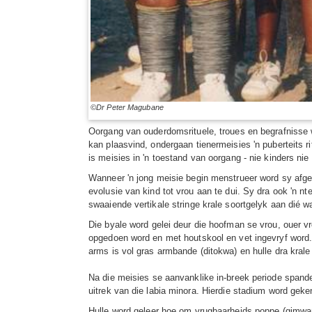
©Dr Peter Magubane
Oorgang van ouderdomsrituele, troues en begrafnisse w
kan plaasvind, ondergaan tienermeisies 'n puberteits ri
is meisies in 'n toestand van oorgang - nie kinders ni
Wanneer 'n jong meisie begin menstrueer word sy afgeso
evolusie van kind tot vrou aan te dui. Sy dra ook 'n n
swaaiende vertikale stringe krale soortgelyk aan dié w
Die byale word gelei deur die hoofman se vrou, ouer vrou
opgedoen word en met houtskool en vet ingevryf word. 
arms is vol gras armbande (ditokwa) en hulle dra kral
Na die meisies se aanvanklike in-breek periode spande
uitrek van die labia minora. Hierdie stadium word gek
Hulle word geleer hoe om vrugbaarheids poppe (gimwane