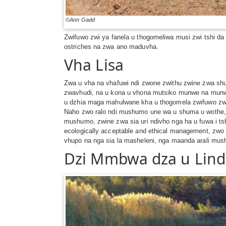
©Ann Gadd
Zwifuwo zwi ya fanela u thogomeliwa musi zwi tshi da
ostriches na zwa ano maduvha.
Vha Lisa
Zwa u vha na vhafuwi ndi zwone zwithu zwine zwa shu
zwavhudi, na u kona u vhona mutsiko munwe na munwe z
u dzhia maga mahulwane kha u thogomela zwifuwo zwin
Naho zwo ralo ndi mushumo une wa u shuma u wothe, 
mushumo, zwine zwa sia uri ndivho nga ha u fuwa i tsh
ecologically acceptable and ethical management, zw
vhupo na nga sia la masheleni, nga maanda arali mus
Dzi Mmbwa dza u Lin