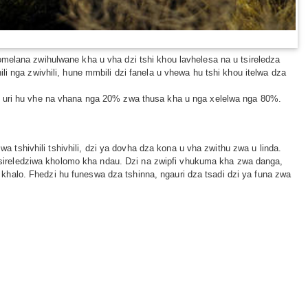
omelana zwihulwane kha u vha dzi tshi khou lavhelesa na u tsireledza
i nga zwivhili, hune mmbili dzi fanela u vhewa hu tshi khou itelwa dza
ta uri hu vhe na vhana nga 20% zwa thusa kha u nga xelelwa nga 80%.
 tshivhili tshivhili, dzi ya dovha dza kona u vha zwithu zwa u linda.
sireledziwa kholomo kha ndau. Dzi na zwipfi vhukuma kha zwa danga,
 khalo. Fhedzi hu funeswa dza tshinna, ngauri dza tsadi dzi ya funa zwa