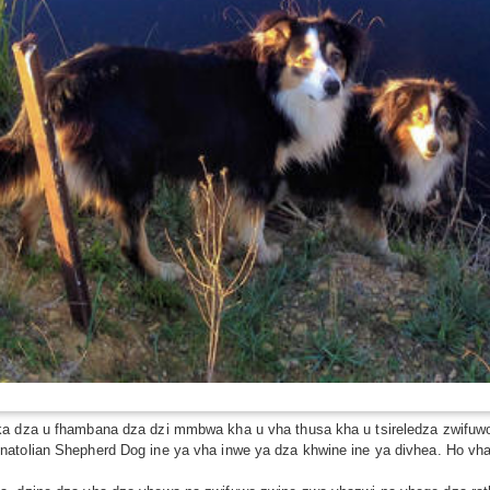
ka dza u fhambana dza dzi mmbwa kha u vha thusa kha u tsireledza zwifuwo
natolian Shepherd Dog ine ya vha inwe ya dza khwine ine ya divhea. Ho vha