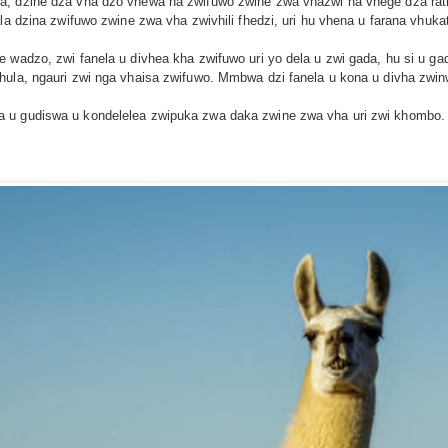
a, dzine dza vha dzo vhewa na zwifuwo zwine zwa vhazwi na vhege dza rath
sala dzina zwifuwo zwine zwa vha zwivhili fhedzi, uri hu vhena u farana vh
 wadzo, zwi fanela u divhea kha zwifuwo uri yo dela u zwi gada, hu si u ga
hula, ngauri zwi nga vhaisa zwifuwo. Mmbwa dzi fanela u kona u divha zwi
 u gudiswa u kondelelea zwipuka zwa daka zwine zwa vha uri zwi khombo. 