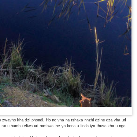
 zwavho kha dzi phondi. Ho no vha na tshaka nnzhi dzine dza vha uri
 na u humbuleliwa uri mmbwa ine ya kona u linda iya thusa kha u nga