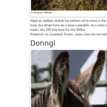
©Jacques Marais
Alpacas zwiitwa vhukati ha zwifuwo uri hu kone u vha
hune dza dzula hone na u kona u pandela, na u luma na
tsadzi dza 250 kha hune ha vha 250ha.
Predators on Livestock Farms, zwine zwa vha zwi tshi
Donngi