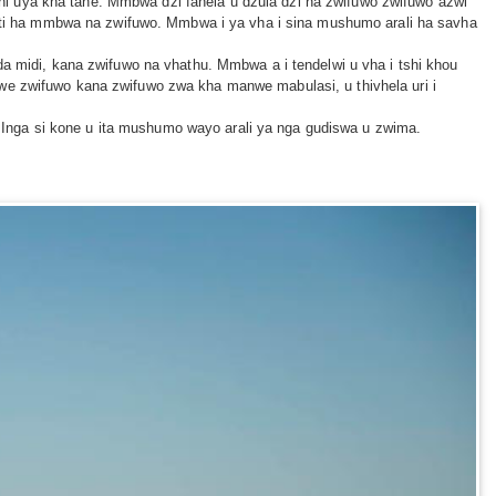
i uya kha tahe. Mmbwa dzi fanela u dzula dzi na zwifuwo zwifuwo azwi
ukati ha mmbwa na zwifuwo. Mmbwa i ya vha i sina mushumo arali ha savha
da midi, kana zwifuwo na vhathu. Mmbwa a i tendelwi u vha i tshi khou
nwe zwifuwo kana zwifuwo zwa kha manwe mabulasi, u thivhela uri i
Inga si kone u ita mushumo wayo arali ya nga gudiswa u zwima.