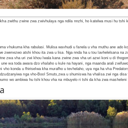
 kha zwithu zwine zwa zwivhulaya nga ndila nnzhi, ho katelwa musi hu tshi 
ma vhukuma kha rabulasi. Mulisa wavhudi u fanela u vha muthu ane ado kon
wenezwo atshi khou ita zwa u lisa. Nga nnda ha u tou lavhelelsana na zwi
e zwa vha uri zwi khou lwala kana zwine zwa vha uri azwi koni u di thogom
une wa toda awara dzo vhalaho u kule na hayani, nga maanda arali zwifuw
i vho konda u fhiriselwa kha murafho u tevhelaho, uya nga ha vha Predators 
o dzudzanyiwa nga vho-Bool Smuts,zwa u shumiswa ha vhalisa zwi nga disa
humo wo ambiwa hu tshi khou vha na mbuyelo ri tshi da kha zwa masheleni
da