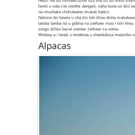
Hedzi ndi dzi mmbwa dzine dza vha uri dzi khou shum
faneli u sala zwi zwothe dangani, naho huna uri dzo 
na vhushaka vhuhulwane vhukati hadzo.
Nahone dzi fanela u vha dzi tshi khou divha muhulwane
tamba tamba na u gidima na zwifuwo musi i tshi khou 
songo dzhiia hezwi zwinwe zwifuwo sa swina.
Mmbwa a i faneli u tendelwa u shandukisa mutambo na
Alpacas