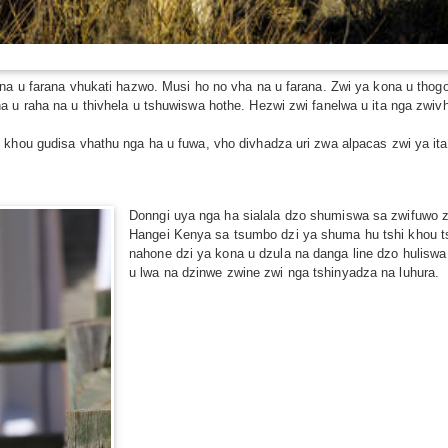
 na u farana vhukati hazwo. Musi ho no vha na u farana. Zwi ya kona u thog
 u raha na u thivhela u tshuwiswa hothe. Hezwi zwi fanelwa u ita nga zwivhil
 khou gudisa vhathu nga ha u fuwa, vho divhadza uri zwa alpacas zwi ya i
Donngi uya nga ha sialala dzo shumiswa sa zwifuwo zwa
Hangei Kenya sa tsumbo dzi ya shuma hu tshi khou t
nahone dzi ya kona u dzula na danga line dzo huliswa
u lwa na dzinwe zwine zwi nga tshinyadza na luhura.