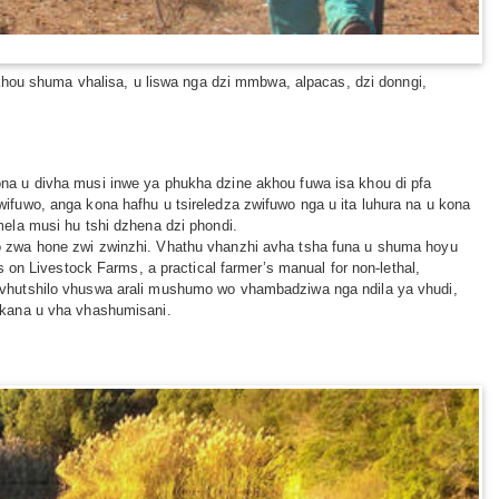
khou shuma vhalisa, u liswa nga dzi mmbwa, alpacas, dzi donngi,
a u divha musi inwe ya phukha dzine akhou fuwa isa khou di pfa
fuwo, anga kona hafhu u tsireledza zwifuwo nga u ita luhura na u kona
ela musi hu tshi dzhena dzi phondi.
o zwa hone zwi zwinzhi. Vhathu vhanzhi avha tsha funa u shuma hoyu
on Livestock Farms, a practical farmer’s manual for non-lethal,
 vhutshilo vhuswa arali mushumo wo vhambadziwa nga ndila ya vhudi,
 kana u vha vhashumisani.