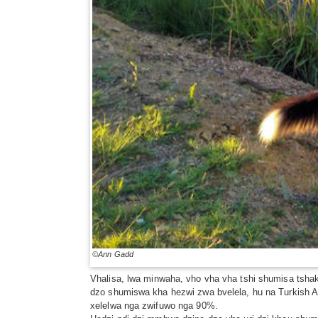
©Ann Gadd
Vhalisa, lwa minwaha, vho vha vha tshi shumisa tsha
dzo shumiswa kha hezwi zwa bvelela, hu na Turkish A
xelelwa nga zwifuwo nga 90%.