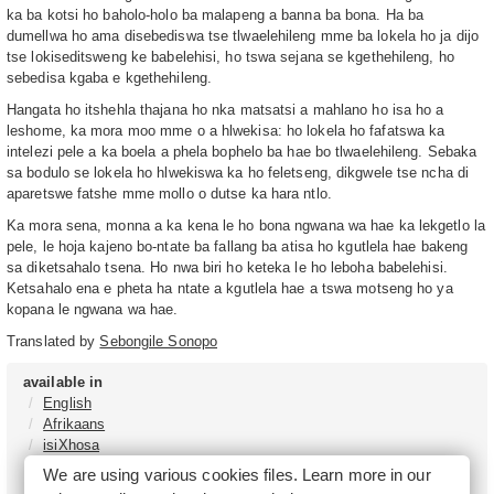
ka ba kotsi ho baholo-holo ba malapeng a banna ba bona. Ha ba
dumellwa ho ama disebediswa tse tlwaelehileng mme ba lokela ho ja dijo
tse lokiseditsweng ke babelehisi, ho tswa sejana se kgethehileng, ho
sebedisa kgaba e kgethehileng.
Hangata ho itshehla thajana ho nka matsatsi a mahlano ho isa ho a
leshome, ka mora moo mme o a hlwekisa: ho lokela ho fafatswa ka
intelezi pele a ka boela a phela bophelo ba hae bo tlwaelehileng. Sebaka
sa bodulo se lokela ho hlwekiswa ka ho feletseng, dikgwele tse ncha di
aparetswe fatshe mme mollo o dutse ka hara ntlo.
Ka mora sena, monna a ka kena le ho bona ngwana wa hae ka lekgetlo la
pele, le hoja kajeno bo-ntate ba fallang ba atisa ho kgutlela hae bakeng
sa diketsahalo tsena. Ho nwa biri ho keteka le ho leboha babelehisi.
Ketsahalo ena e pheta ha ntate a kgutlela hae a tswa motseng ho ya
kopana le ngwana wa hae.
Translated by
Sebongile Sonopo
available in
English
Afrikaans
isiXhosa
isiZulu
We are using various cookies files. Learn more in our
Sesotho