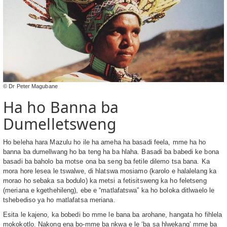
© Dr Peter Magubane
Ha ho Banna ba
Dumelletsweng
Ho beleha hara Mazulu ho ile ha ameha ha basadi feela, mme ha ho
banna ba dumellwang ho ba teng ha ba hlaha. Basadi ba babedi ke bona
basadi ba baholo ba motse ona ba seng ba fetile dilemo tsa bana. Ka
mora hore lesea le tswalwe, di hlatswa mosiamo (karolo e halalelang ka
morao ho sebaka sa bodulo) ka metsi a fetisitsweng ka ho feletseng
(meriana e kgethehileng), ebe e “matlafatswa” ka ho boloka ditlwaelo le
tshebediso ya ho matlafatsa meriana.
Esita le kajeno, ka bobedi bo mme le bana ba arohane, hangata ho fihlela
mokokotlo. Nakong ena bo-mme ba nkwa e le ‘ba sa hlwekang’ mme ba