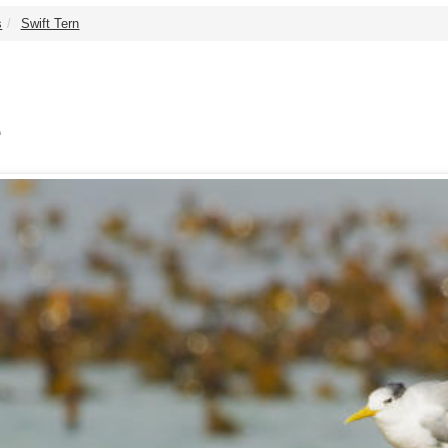
s
Swift Tern
e