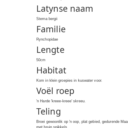
Latynse naam
Sterna bergii
Familie
Rynchopidae
Lengte
50cm
Habitat
Kom in klein groepies in kuswater voor.
Voël roep
'n Harde 'kreee-kreee' skreeu.
Teling
Broei gewoonlik op 'n oop, plat gebied, gedurende Maart
met bruin spikkels.