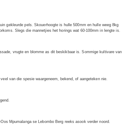
ibruin gekleurde pels. Skouerhoogte is hulle 500mm en hulle weeg 8kg
voorkoms. Slegs die mannetjies het horings wat 60-100mm in lengte is.
rassade, vrugte en blomme as dit beskikbaar is. Sommige kultivare van
 veel van die spesie waargeneem, bekend, of aangeteken nie.
ggend.
rd-Oos Mpumalanga se Lebombo Berg reeks asook verder noord.