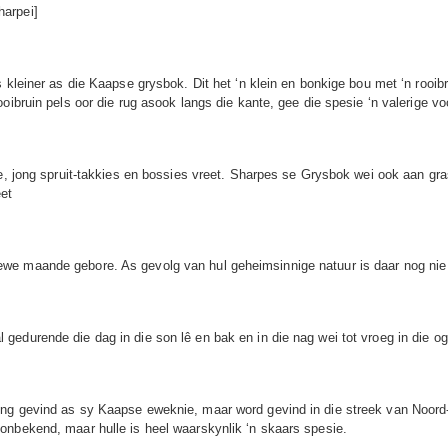
arpei]
s kleiner as die Kaapse grysbok. Dit het ‘n klein en bonkige bou met ‘n roo
oibruin pels oor die rug asook langs die kante, gee die spesie ‘n valerige 
re, jong spruit-takkies en bossies vreet. Sharpes se Grysbok wei ook aan g
eet
we maande gebore. As gevolg van hul geheimsinnige natuur is daar nog nie
edurende die dag in die son lê en bak en in die nag wei tot vroeg in die o
wing gevind as sy Kaapse eweknie, maar word gevind in die streek van Noo
onbekend, maar hulle is heel waarskynlik ‘n skaars spesie.