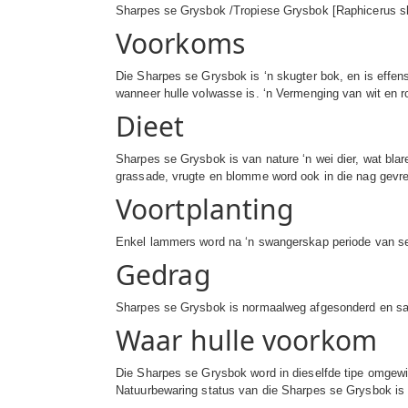
Sharpes se Grysbok /Tropiese Grysbok [Raphicerus sh
Voorkoms
Die Sharpes se Grysbok is ‘n skugter bok, en is effen
wanneer hulle volwasse is. ‘n Vermenging van wit en ro
Dieet
Sharpes se Grysbok is van nature ‘n wei dier, wat bla
grassade, vrugte en blomme word ook in die nag gevr
Voortplanting
Enkel lammers word na ‘n swangerskap periode van se
Gedrag
Sharpes se Grysbok is normaalweg afgesonderd en sal g
Waar hulle voorkom
Die Sharpes se Grysbok word in dieselfde tipe omge
Natuurbewaring status van die Sharpes se Grysbok is 