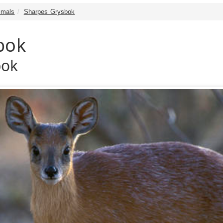
mals
Sharpes Grysbok
bok
bok