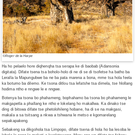
©Roger de la Harpe
Ha ho pelaelo hore diqhenqha tsa serapa ke di baobab (Adansonia
digitata). Difate tsena tsa boholo-holo di ne di se di tsofetse ha batho ba
Leralla la Mapungubwe ba ne ba pata marena a bona, mme tsa hola feela
ka botumo ba dilemo. Ke tsona ditlou tsa lefatshe tsa dimela, tse hlollang
hodima ntho e nngwe le e nngwe.
Botenya ba tsona bo phahameng, bophahamo ba tsona bo phahameng le
makgapetla a phallang ke ntho e lokelang ho makallwa. Ka dinako tse
ding di bitswa difate tse phetolohileng hobane, ha di se na makgasi,
makala a sa tsitsang a nkwa a tshwana le metso e kgomarelang
sepakapakeng.
Sebakeng sa dikgohola tsa Limpopo, difate tsena di hola ho ba lesoba le