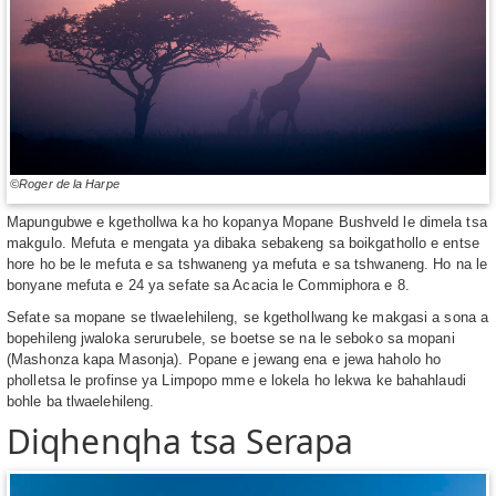
©Roger de la Harpe
Mapungubwe e kgethollwa ka ho kopanya Mopane Bushveld le dimela tsa
makgulo. Mefuta e mengata ya dibaka sebakeng sa boikgathollo e entse
hore ho be le mefuta e sa tshwaneng ya mefuta e sa tshwaneng. Ho na le
bonyane mefuta e 24 ya sefate sa Acacia le Commiphora e 8.
Sefate sa mopane se tlwaelehileng, se kgethollwang ke makgasi a sona a
bopehileng jwaloka serurubele, se boetse se na le seboko sa mopani
(Mashonza kapa Masonja). Popane e jewang ena e jewa haholo ho
pholletsa le profinse ya Limpopo mme e lokela ho lekwa ke bahahlaudi
bohle ba tlwaelehileng.
Diqhenqha tsa Serapa