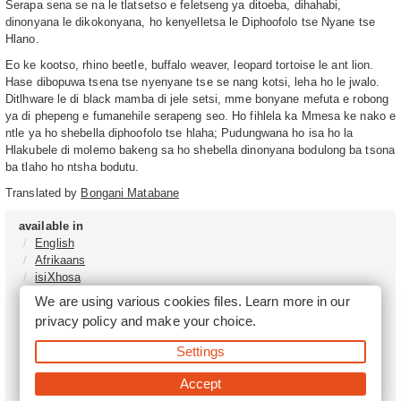
Serapa sena se na le tlatsetso e feletseng ya ditoeba, dihahabi,
dinonyana le dikokonyana, ho kenyelletsa le Diphoofolo tse Nyane tse
Hlano.
Eo ke kootso, rhino beetle, buffalo weaver, leopard tortoise le ant lion.
Hase dibopuwa tsena tse nyenyane tse se nang kotsi, leha ho le jwalo.
Ditlhware le di black mamba di jele setsi, mme bonyane mefuta e robong
ya di phepeng e fumanehile serapeng seo. Ho fihlela ka Mmesa ke nako e
ntle ya ho shebella diphoofolo tse hlaha; Pudungwana ho isa ho la
Hlakubele di molemo bakeng sa ho shebella dinonyana bodulong ba tsona
ba tlaho ho ntsha bodutu.
Translated by
Bongani Matabane
available in
English
Afrikaans
isiXhosa
isiZulu
We are using various cookies files. Learn more in our
Sesotho
privacy policy
and make your choice.
Tshivenḓa
Sepedi
Settings
isiNdebele
Xitsonga
Accept
Setswana