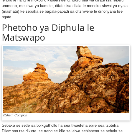
leholo le nang le mokoti o kwaletsweng. Moru ona wa difate tsa feberu,
ummono, meutlwa ya kamele, difate tsa dilala le menokotshwai ya nyala
(mashatu) ke sebaka se bapala-papadi sa ditshwene le dinonyana tse
ngata.
Phetoho ya Diphula le
Matswapo
©Shem Compion
Sebaka se setle sa boikgathollo ha sea tlwaeleha ebile sea tsoteha.
Dilemong tse dikete, se neng se kile sa jelwa sehlabeng se seholo se