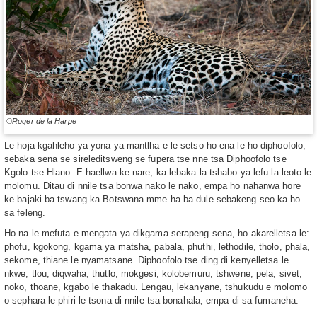
©Roger de la Harpe
Le hoja kgahleho ya yona ya mantlha e le setso ho ena le ho diphoofolo,
sebaka sena se sireleditsweng se fupera tse nne tsa Diphoofolo tse
Kgolo tse Hlano. E haellwa ke nare, ka lebaka la tshabo ya lefu la leoto le
molomu. Ditau di nnile tsa bonwa nako le nako, empa ho nahanwa hore
ke bajaki ba tswang ka Botswana mme ha ba dule sebakeng seo ka ho
sa feleng.
Ho na le mefuta e mengata ya dikgama serapeng sena, ho akarelletsa le:
phofu, kgokong, ​​kgama ya matsha, pabala, phuthi, lethodile, tholo, phala,
sekome, thiane le nyamatsane. Diphoofolo tse ding di kenyelletsa le
nkwe, tlou, diqwaha, thutlo, mokgesi, kolobemuru, tshwene, pela, sivet,
noko, thoane, kgabo le thakadu. Lengau, lekanyane, tshukudu e molomo
o sephara le phiri le tsona di nnile tsa bonahala, empa di sa fumaneha.