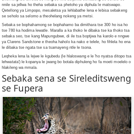
nnile sa jellwa ho theha sebaka sa phetoho ya diphula le matswapo.
Qetellong ya Limpopo, mesaletsa ya lehlabathe lena e lebisa sebakeng
se seholo sa selomo a theohelang nokeng ya metsi.
Sebaka se bophahamong se bophahamo ba dimithara tse 300 ho isa ho
tse 780 ka hodima lewatle. Maralla a ka thoko le dibaka tse ka thoko tsa
sebaka seo, tse kang Mapungubwe, di ile tsa boptjwa ha karolo e nngwe
ya Clarens Sandstone e theoha haholo ka nako e telele, ho fihlela ho ena
le dibaka tse ngata tse sa tsamayeng ntle le tsona.
Leqheka lena la lejwe le kgubedu (le hlaloswang e le 'ho nyatsa ditopo tsa
lehwatata') le kopanya le jwang bo botala diphuleng ho fa moeti moelelo o
hlakileng wa mmala.
Sebaka sena se Sireleditsweng
se Fupera