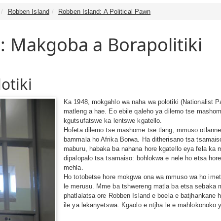
Robben Island
Robben Island: A Political Pawn
: Makgoba a Borapolitiki
otiki
Ka 1948, mokgahlo wa naha wa polotiki (Nationalist P
matleng a hae. Eo ebile qaleho ya dilemo tse mashome 
kgutsufatswe ka lentswe kgatello.
Hofeta dilemo tse mashome tse tlang, mmuso otlanne o
bammala ho Afrika Borwa. Ha ditherisano tsa tsamais
maburu, habaka ba nahana hore kgatello eya fela ka mm
dipalopalo tsa tsamaiso: bohlokwa e nele ho etsa hor
mehla.
Ho totobetse hore mokgwa ona wa mmuso wa ho imetsa 
le merusu. Mme ba tshwereng matla ba etsa sebaka m
phatlalatsa ore Robben Island e boela e batjhankane 
ile ya lekanyetswa. Kgaolo e ntjha le e mahlokonoko 