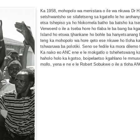
Ka 1958, mohopolo wa menistara o ile wa nkuwa Dr H.
setshwantsho se silafetseng sa kgatello le ho arohan
etsa tshepiso ya ho hlokomela batho ba batsho ka tse
Verwoerd o ile a tseba hore ho tlaba le ba bang ba k
Island ho etswa tjhankane ho bohle ba hanyetsanang l
teng ka mohopolo wa hore qeto ese nkuwe ho tloha ka
tshwaruwa ba polotiki. Seno se fedile ka mora dilemo t
Ka nako eo ANC ene e le mokgatlo o tshehetswang ka
haholo holo ka kgotso, boipelaetso kgahlano le mmuso.
mollo, yena e ne e le Robert Sobukwe o ile a tloha 