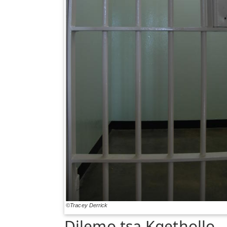
©Tracey Derrick
Dilemo tsa Kgethollo