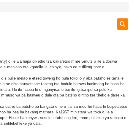
arty) o ile wa hapa diketho tsa kakaretso mme Smuts o ile a tloswa
a mahlano tsa kgatello le lehloyo, nako eo e tlileng hore e
 sibulle melao e etseditsweng ho bula tokollo y aba batsho esitana le
o ntse disa hanyetsane tabeng tsa bodulo hotswa badimong ba bona ba
ala. Ho ile haeba le di nganyisano tse ileng tsa ipetsa pele ka
e mmuso wa ba basweu o dule ofa ba batsho dintho tse theko e tlase ka
batho ba batsho ba bangata e ne e tla isa moo ho tlaba le boipelaetso
oo ba bea ba bakang mathata. Ka1957 ministera wa toka o ile a
hape. Ho ile ha kenywa sesole lefatsheng leo, mme phihlello ya sebaka e
ya sehlekehleke ya qala.