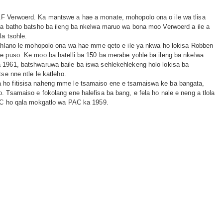
F Verwoerd. Ka mantswe a hae a monate, mohopolo ona o ile wa tlisa
ya batho batsho ba ileng ba nkelwa maruo wa bona moo Verwoerd a ile a
la tsohle.
gahlano le mohopolo ona wa hae mme qeto e ile ya nkwa ho lokisa Robben
e puso. Ke moo ba hatelli ba 150 ba merabe yohle ba ileng ba nkelwa
 1961, batshwaruwa baile ba iswa sehlekehlekeng holo lokisa ba
se nne ntle le katleho.
 ho fitisisa naheng mme le tsamaiso ene e tsamaiswa ke ba bangata,
 Tsamaiso e fokolang ene halefisa ba bang, e fela ho nale e neng a tlola
ANC ho qala mokgatlo wa PAC ka 1959.