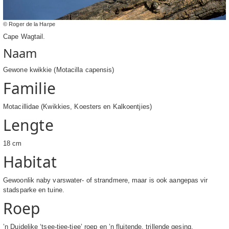
© Roger de la Harpe
Cape Wagtail.
Naam
Gewone kwikkie (Motacilla capensis)
Familie
Motacillidae (Kwikkies, Koesters en Kalkoentjies)
Lengte
18 cm
Habitat
Gewoonlik naby varswater- of strandmere, maar is ook aangepas vir
stadsparke en tuine.
Roep
’n Duidelike ‘tsee-tjee-tjee’ roep en ’n fluitende, trillende gesing.