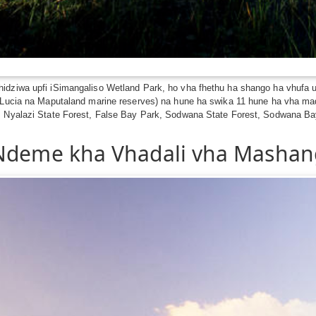
hidziwa upfi iSimangaliso Wetland Park, ho vha fhethu ha shango ha vhufa
t Lucia na Maputaland marine reserves) na hune ha swika 11 hune ha vha ma
t, Nyalazi State Forest, False Bay Park, Sodwana State Forest, Sodwana Ba
 Ndeme kha Vhadali vha Masha