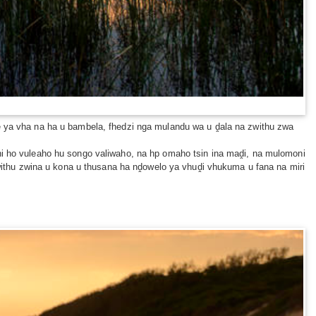
ne ya vha na ha u bambela, fhedzi nga mulandu wa u ḓala na zwithu zwa
ni ho vuleaho hu songo valiwaho, na hp omaho tsin ina maḓi, na mulomoni
thu zwina u kona u thusana ha nḓowelo ya vhuḓi vhukuma u fana na miri