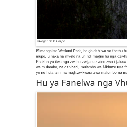
©Roger de la Harpe
iSimangaliso Wetland Park, ho ḓo dzhiiwa sa fhethu h
mupo, u naka ha mvelo na uri ndi maḓini hu nga dzivh
Phakha yo itwa nga zwithu zwiṱanu zwine zwa i ṱalusa
wa mulambo, na dzivhani, mulambo wa Mkhuze uya fhir
yo no hula tsini na maḓi,zwikwara zwa matombo na ma
Hu ya Fanelwa nga Vh