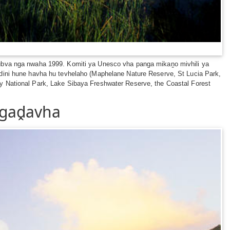
 ubva nga nwaha 1999. Komiti ya Unesco vha panga mikaṋo mivhili ya
dini hune havha hu tevhelaho (Maphelane Nature Reserve, St Lucia Park,
y National Park, Lake Sibaya Freshwater Reserve, the Coastal Forest
ngaḓavha