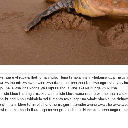
elwe nga u vhidziwa fhethu ha vhufa. Huna tshaka nnzhi vhukuma dza maluv
wi zwithu ndi zwinwe zwine zwa ita uri hei phakha i fanelwe nga uvha ya vhu
o ḽine ḽa vha kha khona ya Maputaland, zwine zwi ya kunga vhukuma.
u tshi khou fhira nga matzhavani u tshi khou wana mufhe wo fholaho, na dzi
a hu tshi khou tshimbila sci-fi manta rays, tiger na whale sharks, na dzinwe
nth, i tshi khou tshimbila henefho maḓini ha zwithu zwine zwa vha zwakale.
vha atshi khou huliswa nga musenga vhadzimu. Hune wa vhona unga u tatamu