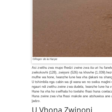
©Roger de la Harpe
Asi zwithu zwa mupo fhedzi zwine zwa ita uri hu fan
zwikokovhi (128), zwiṋoni (526) na khovhe (1,039).hez
mufhe wa hone, lwanzhe lune lwa vha ḓakani na shang
U tshimbila nga cabin wa ḓi wana wo no swika maḓini 
ngauri ndi zwithu zwine zwa dudela, lwanzhe lune ha vh
Hune ha vha ho swifhala ho tselaho fhasi huna coelaca
Huna zwine zwa vha fhasi makole ane atshuwisa ane a
ḽadzo.
U Vhona Zwiṋoni