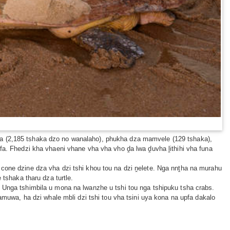
ha (2,185 tshaka dzo no wanalaho), phukha dza mamvele (129 tshaka),
fa. Fhedzi kha vhaeni vhane vha vha vho ḓa lwa ḓuvha ḽithihi vha funa
 cone dzine dza vha dzi tshi khou tou na dzi ṋelete. Nga nnṱha na murahu
 tshaka tharu dza turtle.
 Unga tshimbila u mona na lwanzhe u tshi tou nga tshipuku tsha crabs.
wa, ha dzi whale mbli dzi tshi tou vha tsini uya kona na upfa dakalo