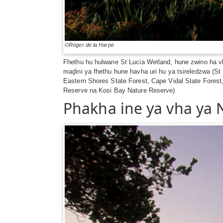
©Roger de la Harpe
Fhethu hu hulwane St Lucia Wetland, hune zwino ha v
maḓini ya fhethu hune havha uri hu ya tsireledzwa (S
Eastern Shores State Forest, Cape Vidal State Fores
Reserve na Kosi Bay Nature Reserve)
Phakha ine ya vha ya