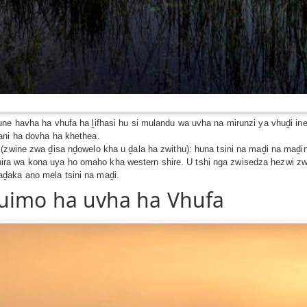
une havha ha vhufa ha ḽifhasi hu si mulandu wa uvha na mirunzi ya vhuḓi i
ani ha dovha ha khethea.
 (zwine zwa ḓisa nḓowelo kha u ḓala ha zwithu): huna tsini na maḓi na maḓi
a wa kona uya ho omaho kha western shire. U tshi nga zwisedza hezwi zwi
ḓaka ano mela tsini na maḓi.
uimo ha uvha ha Vhufa