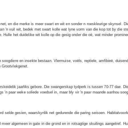
net, en die merke is meer swart en wit en sonder n roeskleurige skynsel. Die 
n 'n vuil wit, bedek met swart kolle wat lyne vorm van die kop tot by die ste
re. Hulle het duidelike wit kolle op die gesig onder die oë, wat minder promi
ein soogdiere en insekte bestaan. Vlermuise, voëls, reptiele, amfibieë, duis
ie Grootvlekgenet.
skeidelik jaarliks ​​gebore. Die swangerskap tydperk is tussen 70-77 dae. D
s 'n paar weke soliede voedsel in, maar bly vir 'n paar maande aanhou soog
d selde gesien, waarskynlik net gedurende die paring seisoen. Habitatvoorke
 meer algemeen in gate in die grond en in rotsagtige skuilings aangetref. H