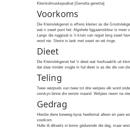
Kleinkolmuskejaatkat [Genetta genetta]
Voorkoms
Die Kleinvlekgenet is effens kleiner as die Grootvlekge
wat n swart punt het. Algehele liggaamskleur is meer va
Langs die ruggraat is 'n kruin van reguit lang swart ha
word nie. Sterte is lank met swart en wit ringe.
Dieet
Die Kleinvlekgenet het 'n dieet wat hoofsaaklik uit kl
dat daar minder vrugte in hul dieet is as die die van d
Teling
Twee werpsels van twee tot drie welpies elk word onder
verskyn binne die eerste maand. Welpies neem na sleg
Gedrag
Hierdie diere beweeg byna heeltemal alleen en pare wor
voorkom.
Hulle lê dikwels in bome gedurende die dag, maar word