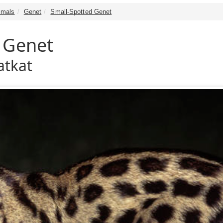
mals
Genet
Small-Spotted Genet
 Genet
atkat