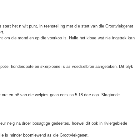
stert het n wit punt, in teenstelling met die stert van die Grootvlekgenet
rt.
nent om die mond en op die voorkop is. Hulle het kloue wat nie ingetrek kan
endpote, honderdpote en skerpioene is as voedselbron aangeteken. Dit blyk
ie ore en oë van die welpies gaan eers na 5-18 dae oop. Slagtande
.
ur neig na droër bosagtige gedeeltes, hoewel dit ook in riviergebiede
ulle is minder boomlewend as die Grootvlekgenet.