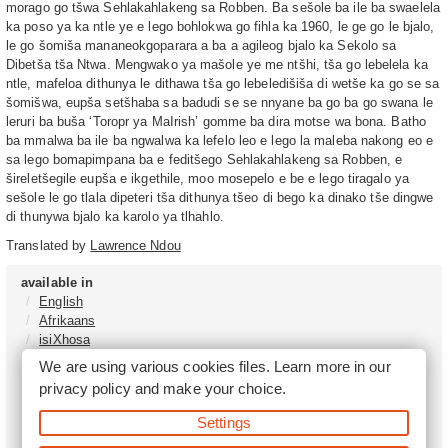
morago go tšwa Sehlakahlakeng sa Robben. Ba sešole ba ile ba swaelela
ka poso ya ka ntle ye e lego bohlokwa go fihla ka 1960, le ge go le bjalo,
le go šomiša mananeokgoparara a ba a agileog bjalo ka Sekolo sa
Dibetša tša Ntwa. Mengwako ya mašole ye me ntšhi, tša go lebelela ka
ntle, mafeloa dithunya le dithawa tša go lebeledišiša di wetše ka go se sa
šomišwa, eupša setšhaba sa badudi se se nnyane ba go ba go swana le
leruri ba buša ‘Toropr ya MaIrish’ gomme ba dira motse wa bona. Batho
ba mmalwa ba ile ba ngwalwa ka lefelo leo e lego la maleba nakong eo e
sa lego bomapimpana ba e feditšego Sehlakahlakeng sa Robben, e
šireletšegile eupša e ikgethile, moo mosepelo e be e lego tiragalo ya
sešole le go tlala dipeteri tša dithunya tšeo di bego ka dinako tše dingwe
di thunywa bjalo ka karolo ya tlhahlo.
Translated by
Lawrence Ndou
available in
English
Afrikaans
isiXhosa
isiZulu
We are using various cookies files. Learn more in our
Sesotho
privacy policy
and make your choice.
Tshivenḓa
Sepedi
Settings
isiNdebele