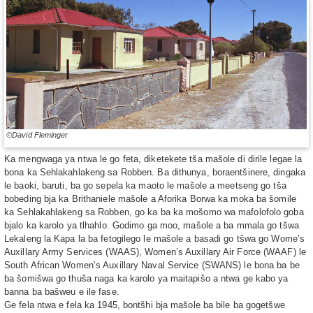
©David Fleminger
Ka mengwaga ya ntwa le go feta, diketekete tša mašole di dirile legae la
bona ka Sehlakahlakeng sa Robben. Ba dithunya, boraentšinere, dingaka
le baoki, baruti, ba go sepela ka maoto le mašole a meetseng go tša
bobeding bja ka Brithaniele mašole a Aforika Borwa ka moka ba šomile
ka Sehlakahlakeng sa Robben, go ka ba ka mošomo wa mafolofolo goba
bjalo ka karolo ya tlhahlo. Godimo ga moo, mašole a ba mmala go tšwa
Lekaleng la Kapa la ba fetogilego le mašole a basadi go tšwa go Wome’s
Auxillary Army Services (WAAS), Women’s Auxillary Air Force (WAAF) le
South African Women’s Auxillary Naval Service (SWANS) le bona ba be
ba šomišwa go thuša naga ka karolo ya maitapišo a ntwa ge kabo ya
banna ba bašweu e ile fase.
Ge fela ntwa e fela ka 1945, bontšhi bja mašole ba bile ba gogetšwe