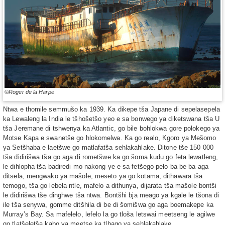
©Roger de la Harpe
Ntwa e thomile semmušo ka 1939. Ka dikepe tša Japane di sepelasepela
ka Lewaleng la India le tšhošetšo yeo e sa bonwego ya diketswana tša U
tša Jeremane di tshwenya ka Atlantic, go bile bohlokwa gore polokego ya
Motse Kapa e swanetše go hlokomelwa. Ka go realo, Kgoro ya Mešomo
ya Setšhaba e laetšwe go matlafatša sehlakahlake. Ditone tše 150 000
tša didirišwa tša go aga di rometšwe ka go šoma kudu go feta lewatleng,
le dihlopha tša badiredi mo nakong ye e sa fetšego pelo ba be ba aga
ditsela, mengwako ya mašole, meseto ya go kotama, dithawara tša
temogo, tša go lebela ntle, mafelo a dithunya, dijarata tša mašole bontši
le didirišwa tše dinghwe tša ntwa. Bontšhi bja meago ya kgale le tšona di
ile tša senywa, gomme ditšhila di be di šomišwa go aga boemakepe ka
Murray’s Bay. Sa mafelelo, lefelo la go tloša letswai meetseng le agilwe
go tlatšeletša kabo ya meetse ka tlhago ya sehlakahlake.