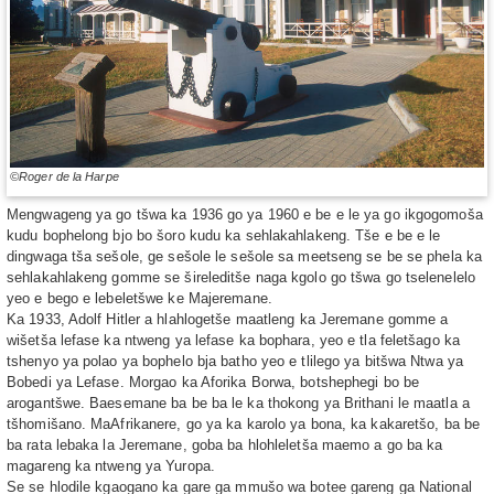
©Roger de la Harpe
Mengwageng ya go tšwa ka 1936 go ya 1960 e be e le ya go ikgogomoša
kudu bophelong bjo bo šoro kudu ka sehlakahlakeng. Tše e be e le
dingwaga tša sešole, ge sešole le sešole sa meetseng se be se phela ka
sehlakahlakeng gomme se šireleditše naga kgolo go tšwa go tselenelelo
yeo e bego e lebeletšwe ke Majeremane.
Ka 1933, Adolf Hitler a hlahlogetše maatleng ka Jeremane gomme a
wišetša lefase ka ntweng ya lefase ka bophara, yeo e tla feletšago ka
tshenyo ya polao ya bophelo bja batho yeo e tlilego ya bitšwa Ntwa ya
Bobedi ya Lefase. Morgao ka Aforika Borwa, botshephegi bo be
arogantšwe. Baesemane ba be ba le ka thokong ya Brithani le maatla a
tšhomišano. MaAfrikanere, go ya ka karolo ya bona, ka kakaretšo, ba be
ba rata lebaka la Jeremane, goba ba hlohleletša maemo a go ba ka
magareng ka ntweng ya Yuropa.
Se se hlodile kgaogano ka gare ga mmušo wa botee gareng ga National