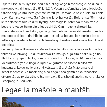
Dipeteri tša sethunya tše pedi tšeo di agilwego mafelelong di be di na le
mokgobo wa dithunya tša 6” le 9.2 ”; Peteri ya Cornelia e be e lebeletše
tšhaneleng ya Blouberg gomme Peteri ya De Waal e be e šireletša Table
Bay. Ka nako ya ntwa, 3.7” tše nne le Dithunya tša Bofors tša 40mm di bi
le tša tlatšeletšwa ka dithunyeng, gammogo le peteri ya mpopi yeo e
bego e le ya go šoma bjalo ka selahliši. Gammogo le dipeteri ka
Simonstown le Llandudno, go be go holofetšwe gore ditšhireletšo tše tša
mabopong di be di tla thibela batseneledi ba bonaba le megala e be e
adilwe go bapela le lebatong la lewatle go hwetša diketswana tša U ge di
tsenelela.
Ga se go be le tlhaselo ka Motse Kapa le dithunya di be di se tsoge tša
thuntšhiwa ntweng. Di di thuntšhwa ka makga a go dira diteko le ge ba
tlhahla, le ge go le bjalo, gomme ka lebaka le le tee, ba fiša mehlare ya
Meploumoko yeo e bego le kgauswi gomme ba thoma mollos wa
kgoparara. Le ge go le bjalo, diketswana tša U tša Majeremane di
sepetšesepetše ka meetseng a go tloga Kapa gomme tša tšhošetša
dikepe tša go rwala dithoto tše mmalwa tša tšhomišano ka ge di thala ka
Lebopong la Bodikela.
Legae la mašole a mantšhi