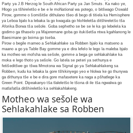
Party ya J.B Herzog le South African Party ya Jan Smuts. Ka nako ye,
Hlogo ya tšhireletšo e be e le moNational wa potego, o bitšwago Oswald
Pirow, gomme o šomišitše dithulano tšeo di bego di titiela ka Hemisphere
ya Leboa bjalo ka lebaka la go kwagala go hlohleletša ditšhireletšo tša
Aforika Borwa tša sešole. Goba sephetho se be se le ka go lebelela ka
godimo ga tlhaselo ya Majeremane goba go itukišetša ntwa kgahlanong le
Baesimane go boima go tseba.
Pirow o begile mameo a Sehlakahlake sa Robben bjalo ka matseno a
maano a go ya Table Bay gomme ya e dira lefelo le lego la maleba bjalo
ka motheo wo mofsha wa sešole, gomme a bega ge sehlakahlake ka
moka e lego thoto ya sešole. Go latela se peteri ya sethunya e
fetišeditšwe go tšwa Mmotona wa Signal go ya Sehlakahlakeng sa
Robben, kudu ka lebaka la gore tšhikinyego yeo e hlolwa ke go thunywa
ga dithunya tše e be e dira gore mafasetere ka naga a pšhatlege ka
Green Point. Dipeakanyo tša tlaleletšo le tšona di ile tša ngwalwa go
matlafatša ditšhireletšo ka sehlakahlakeng.
Motheo wa sešole wa
Sehlakahlake sa Robben